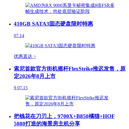
410GB SATA3固态硬盘限时特惠
07.14
优惠直达 >
索尼首款官方街机摇杆FlexStrike推迟发售，原
定2026年8月上市
9
07.15
把钱花在刀刃上，9700X+B850橘猫+HOF
5080打造的海景房主机分享