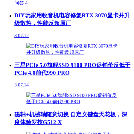
问答
4
DIY玩家用收音机电容修复RTX 3070显卡并升
级散热，性能反超原厂
8
07.12
三星PCIe 5.0旗舰SSD 9100 PRO促销价反低于
PCIe 4.0前代990 PRO
3
07.14
磁轴+机械轴随意切换 自定义键盘天花板，深
度体验罗技G512 X