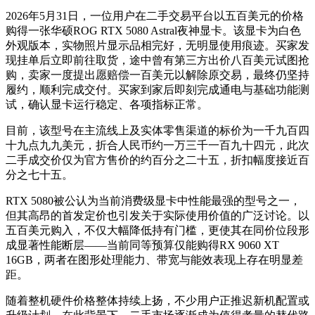
2026年5月31日，一位用户在二手交易平台以五百美元的价格
购得一张华硕ROG RTX 5080 Astral夜神显卡。该显卡为白色
外观版本，实物照片显示品相完好，无明显使用痕迹。买家发
现挂单后立即前往取货，途中曾有第三方出价八百美元试图抢
购，卖家一度提出愿赔偿一百美元以解除原交易，最终仍坚持
履约，顺利完成交付。买家到家后即刻完成通电与基础功能测
试，确认显卡运行稳定、各项指标正常。
目前，该型号在主流线上及实体零售渠道的标价为一千九百四
十九点九九美元，折合人民币约一万三千一百九十四元，此次
二手成交价仅为官方售价的约百分之二十五，折扣幅度接近百
分之七十五。
RTX 5080被公认为当前消费级显卡中性能最强的型号之一，
但其高昂的首发定价也引发关于实际使用价值的广泛讨论。以
五百美元购入，不仅大幅降低持有门槛，更使其在同价位段形
成显著性能断层——当前同等预算仅能购得RX 9060 XT
16GB，两者在图形处理能力、带宽与能效表现上存在明显差
距。
随着整机硬件价格整体持续上扬，不少用户正推迟新机配置或