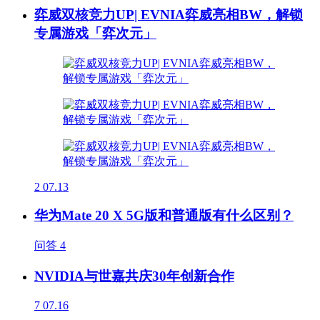
弈威双核竞力UP| EVNIA弈威亮相BW，解锁
专属游戏「弈次元」
2
07.13
华为Mate 20 X 5G版和普通版有什么区别？
问答
4
NVIDIA与世嘉共庆30年创新合作
7
07.16