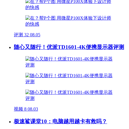
评测
32
08.05
随心又随行！优派TD1601-4K便携显示器评测
视频
8
08.03
极速鲨课堂10：电脑越用越卡有救吗？