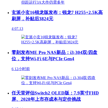
玄派小玄16锐龙版发布：锐龙7 H255+2.5K高
刷屏，补贴后3824元
4
07.13
零刻发布ME Pro NAS新品：i3-304双/四盘
位，支持Wi-Fi 6E与PCIe Gen4
6
12小时前
任天堂评估Switch2 OLED版：7.9英寸FHD
屏、2028年上市存成本与定价挑战