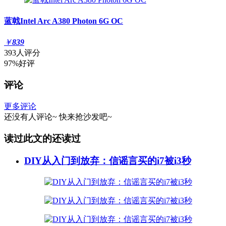
蓝戟Intel Arc A380 Photon 6G OC
￥
839
393人评分
97%好评
评论
更多评论
还没有人评论~
快来
抢沙发
吧~
读过此文的还读过
DIY从入门到放弃：信谣言买的i7被i3秒