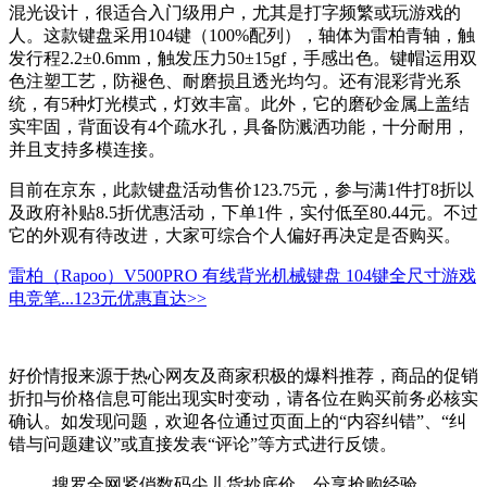
混光设计，很适合入门级用户，尤其是打字频繁或玩游戏的
人。这款键盘采用104键（100%配列），轴体为雷柏青轴，触
发行程2.2±0.6mm，触发压力50±15gf，手感出色。键帽运用双
色注塑工艺，防褪色、耐磨损且透光均匀。还有混彩背光系
统，有5种灯光模式，灯效丰富。此外，它的磨砂金属上盖结
实牢固，背面设有4个疏水孔，具备防溅洒功能，十分耐用，
并且支持多模连接。
目前在京东，此款键盘活动售价123.75元，参与满1件打8折以
及政府补贴8.5折优惠活动，下单1件，实付低至80.44元。不过
它的外观有待改进，大家可综合个人偏好再决定是否购买。
雷柏（Rapoo）V500PRO 有线背光机械键盘 104键全尺寸游戏
电竞笔...
123元
优惠直达>>
好价情报来源于热心网友及商家积极的爆料推荐，商品的促销
折扣与价格信息可能出现实时变动，请各位在购买前务必核实
确认。如发现问题，欢迎各位通过页面上的“内容纠错”、“纠
错与问题建议”或直接发表“评论”等方式进行反馈。
搜罗全网紧俏数码尖儿货抄底价，分享抢购经验，