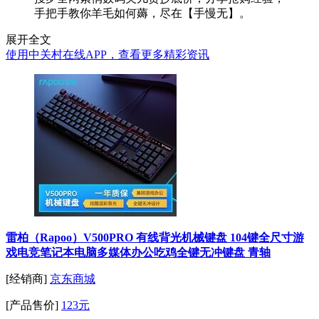
手把手教你羊毛如何薅，尽在【手慢无】。
展开全文
使用中关村在线APP，查看更多精彩资讯
雷柏（Rapoo）V500PRO 有线背光机械键盘 104键全尺寸游
戏电竞笔记本电脑多媒体办公吃鸡全键无冲键盘 青轴
[经销商]
京东商城
[产品售价]
123元