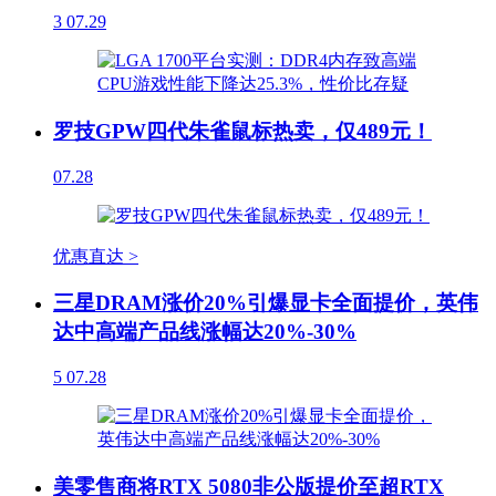
3
07.29
罗技GPW四代朱雀鼠标热卖，仅489元！
07.28
优惠直达 >
三星DRAM涨价20%引爆显卡全面提价，英伟
达中高端产品线涨幅达20%-30%
5
07.28
美零售商将RTX 5080非公版提价至超RTX