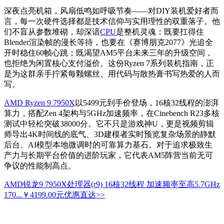
深夜点亮机箱，风扇低鸣如呼吸节奏——对DIY装机爱好者而
言，每一次硬件选择都是技术信仰与实用理性的双重落子。他
们不盲从参数堆砌，却深谙
CPU
是整机灵魂：既要扛得住
Blender渲染帧的漫长等待，也要在《赛博朋克2077》光追全
开时稳住60帧心跳；既渴望AM5平台未来三年的升级空间，
也拒绝为闲置核心支付溢价。这份Ryzen 7系列装机指南，正
是为这群亲手拧紧每颗螺丝、用代码与散热膏书写热爱的人而
写。
AMD Ryzen 9 7950X
以5499元到手价登场，16核32线程的澎湃
算力，搭配Zen 4架构与5GHz加速频率，在Cinebench R23多核
测试中轻松突破38000分。它不只是游戏神U，更是视频剪辑
师导出4K时间线的底气、3D建模者实时预览复杂场景的静默
后台、AI模型本地微调时的可靠算力基石。对于追求极致生
产力与长期平台价值的进阶玩家，它代表AM5阵营当前无可
争议的性能制高点。
AMD锐龙9 7950X处理器(r9) 16核32线程 加速频率至高5.7GHz
170...
￥4199.00元
优惠直达>>