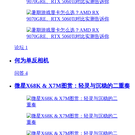
论坛
1
何为单反相机
问答
4
微星X68K & X7M图赏：轻灵与沉稳的二重奏