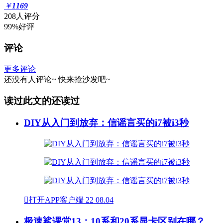
￥
1169
208人评分
99%好评
评论
更多评论
还没有人评论~
快来
抢沙发
吧~
读过此文的还读过
DIY从入门到放弃：信谣言买的i7被i3秒

打开APP客户端
22
08.04
极速鲨课堂13：10系和20系显卡区别在哪？