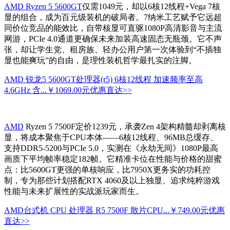
AMD Ryzen 5 5600GT
仅需1049元，却以6核12线程+Vega 7核
显的组合，成为百元级装机的破局者。7纳米工艺赋予它远超
同价位竞品的能效比，自带核显可直驱1080P高清影音与主流
网游，PCIe 4.0通道更确保未来加装高速固态无瓶颈。它不声
张，却让学生党、租房族、轻办公用户第一次体验到“不插独
显也能爽玩”的自由，是理性装机哲学最扎实的注脚。
AMD 锐龙5 5600GT处理器(r5) 6核12线程 加速频率至高
4.6GHz 含...
￥1069.00元
优惠直达>>
AMD
Ryzen 5 7500F定价1239元，承袭Zen 4架构精髓却剥离核
显，将成本聚焦于CPU本体——6核12线程、96MB总缓存、
支持DDR5-5200与PCIe 5.0，实测在《永劫无间》1080P最高
画质下平均帧率稳定182帧。它精准卡位在性能与价格的甜蜜
点：比5600GT更强的单核响应，比7950X更务实的功耗控
制，专为那些计划搭配RTX 4060及以上独显、追求纯粹游戏
性能与未来扩展性的实战派玩家而生。
AMD台式机 CPU 处理器 R5 7500F 散片CPU...
￥749.00元
优惠
直达>>