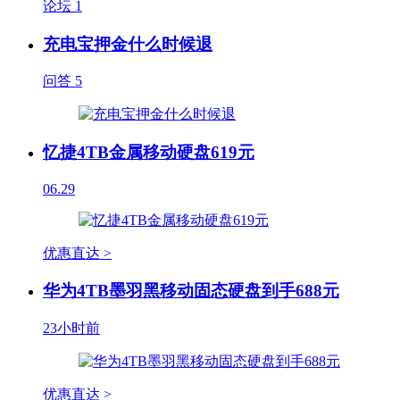
论坛
1
充电宝押金什么时候退
问答
5
忆捷4TB金属移动硬盘619元
06.29
优惠直达 >
华为4TB墨羽黑移动固态硬盘到手688元
23小时前
优惠直达 >