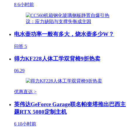
8
6小时前
电水壶功率一般有多大，烧水壶多少W？
问答
5
得力KF228人体工学双背椅9折热卖
06.29
优惠直达 >
英伟达GeForce Garage联名帕奎塔推出巴西主
题RTX 5080定制主机
6
10小时前