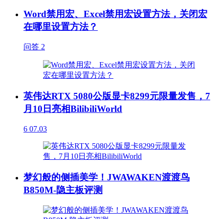
Word禁用宏、Excel禁用宏设置方法，关闭宏
在哪里设置方法？
问答
2
英伟达RTX 5080公版显卡8299元限量发售，7
月10日亮相BilibiliWorld
6
07.03
梦幻般的侧插美学！JWAWAKEN渡渡鸟
B850M-隐主板评测