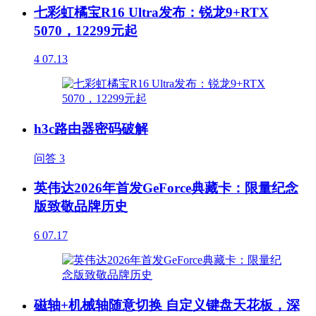
七彩虹橘宝R16 Ultra发布：锐龙9+RTX
5070，12299元起
4
07.13
h3c路由器密码破解
问答
3
英伟达2026年首发GeForce典藏卡：限量纪念
版致敬品牌历史
6
07.17
磁轴+机械轴随意切换 自定义键盘天花板，深