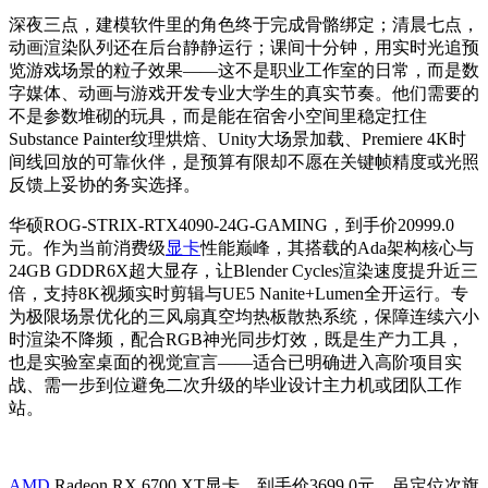
深夜三点，建模软件里的角色终于完成骨骼绑定；清晨七点，
动画渲染队列还在后台静静运行；课间十分钟，用实时光追预
览游戏场景的粒子效果——这不是职业工作室的日常，而是数
字媒体、动画与游戏开发专业大学生的真实节奏。他们需要的
不是参数堆砌的玩具，而是能在宿舍小空间里稳定扛住
Substance Painter纹理烘焙、Unity大场景加载、Premiere 4K时
间线回放的可靠伙伴，是预算有限却不愿在关键帧精度或光照
反馈上妥协的务实选择。
华硕ROG-STRIX-RTX4090-24G-GAMING，到手价20999.0
元。作为当前消费级
显卡
性能巅峰，其搭载的Ada架构核心与
24GB GDDR6X超大显存，让Blender Cycles渲染速度提升近三
倍，支持8K视频实时剪辑与UE5 Nanite+Lumen全开运行。专
为极限场景优化的三风扇真空均热板散热系统，保障连续六小
时渲染不降频，配合RGB神光同步灯效，既是生产力工具，
也是实验室桌面的视觉宣言——适合已明确进入高阶项目实
战、需一步到位避免二次升级的毕业设计主力机或团队工作
站。
AMD
Radeon RX 6700 XT显卡，到手价3699.0元。虽定位次旗