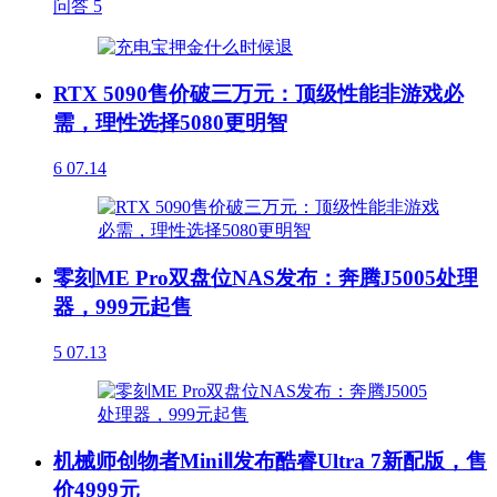
问答
5
RTX 5090售价破三万元：顶级性能非游戏必
需，理性选择5080更明智
6
07.14
零刻ME Pro双盘位NAS发布：奔腾J5005处理
器，999元起售
5
07.13
机械师创物者MiniⅡ发布酷睿Ultra 7新配版，售
价4999元