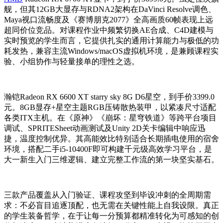
舰，但其12GB大显存与RDNA2架构在DaVinci Resolve调色、
Maya视口流畅度及《赛博朋克2077》全高画质60帧表现上远
超同价位竞品。对课程作业中频繁切换AE合成、C4D建模与
实时预览的学生而言，它提供扎实的通用计算能力与极低的功
耗发热，兼容主流Windows/macOS虚拟机环境，是兼顾课程实
验、小组协作与轻量接单的理性之选。
瀚铠Radeon RX 6600 XT starry sky 8G D6星空，到手价3399.0
元。8GB显存+星空主题RGB压铸散热装甲，以紧凑尺寸适配
各类ITX主机。在《原神》《崩坏：星穹铁道》等跨平台项目
调试、SPRITESheet动画测试及Unity 2D关卡编辑中响应迅
捷，温度控制优异。其高能效比特别适合长期插电使用的宿舍
环境，搭配二手i5-10400F即可构建千元级高效学习平台，是
大一新生入门三维逻辑、建立完整工作流的第一块坚实基石。
三款产品覆盖从入门验证、课程攻坚到毕设冲刺的全周期需
求：不必盲目追逐顶配，也无需在关键性能上自我设限。真正
的学生装备哲学，在于让每一分预算都精准转化为可感知的创