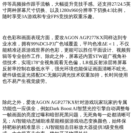
停等高频操作跟手流畅，大幅提升竞技手感。还支持27/24.5英
寸两种屏幕尺寸切换、以及1280x960分辨率下切换4:3比例，
随时享受3A游戏和专业FPS竞技的双重乐趣。
在色彩和画面表现方面，爱攻AGON AGP277KX同样达到专
业水准，拥有99%DCI-P3广色域覆盖，平均色准ΔE＜1，不仅
能精准还原游戏世界的色彩，更能可以胜任平面设计、视频剪
辑等专业创作工作。除此之外，屏幕还内置STW超广视角补
偿技术，实现178°全视角观看无色偏，LR低反射涂层将屏幕
反射率控制在极低水平，强光环境也能保证画面清晰不眩光。
硬件级低蓝光搭配DC无频闪调光技术双重加持，长时间使用
也不易产生视觉疲劳。
除此之外，爱攻AGON AGP277KX针对游戏玩家玩家的专属
功能也一应俱全，例如Dark Boost AI智慧光控引擎自动调整每
一帧画面的亮度过曝和暗部死黑问题，无死角每一处都清晰可
见；AI智能动态辅助准星能根据游戏动态变换颜色，始终保
持靶标的精准显示；AI智能狙击目标放大器提供3级变焦模