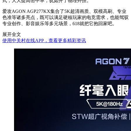
式，大大提高击中率，犹如开了物理外挂。
爱攻AGON AGP277KX集合了5K超清画质、双模高刷、专业
色准等诸多亮点，既可以满足硬核玩家的电竞需求，也能驾驭
专业创作、影音娱乐等多元场景，618就把它抱回家吧。
展开全文
使用中关村在线APP，查看更多精彩资讯