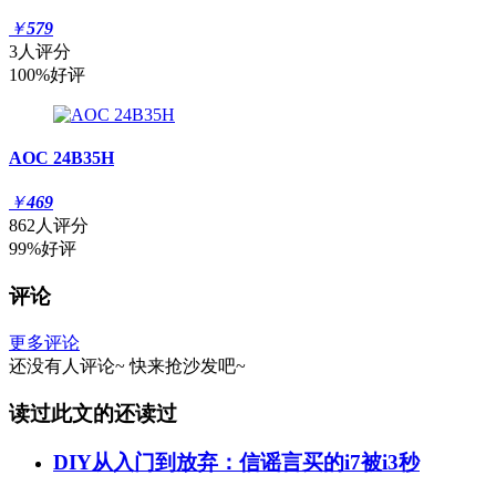
￥
579
3人评分
100%好评
AOC 24B35H
￥
469
862人评分
99%好评
评论
更多评论
还没有人评论~
快来
抢沙发
吧~
读过此文的还读过
DIY从入门到放弃：信谣言买的i7被i3秒