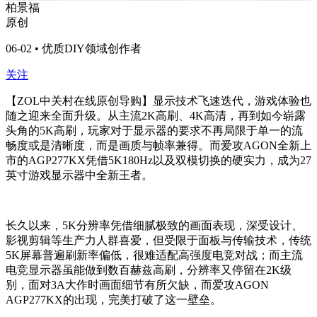
柏景福
原创
06-02 • 优质DIY领域创作者
关注
【ZOL中关村在线原创导购】显示技术飞速迭代，游戏体验也
随之迎来全面升级。从主流2K高刷、4K高清，再到如今崭露
头角的5K高刷，玩家对于显示器的要求不再局限于单一的流
畅度或是清晰度，而是画质与帧率兼得。而爱攻AGON全新上
市的AGP277KX凭借5K180Hz以及双模切换的硬实力，成为27
英寸游戏显示器中全新王者。
长久以来，5K分辨率凭借细腻极致的画面表现，深受设计、
影视剪辑等生产力人群喜爱，但受限于面板与传输技术，传统
5K屏幕普遍刷新率偏低，很难适配高强度电竞对战；而主流
电竞显示器虽能做到数百赫兹高刷，分辨率又停留在2K级
别，面对3A大作时画面细节有所欠缺，而爱攻AGON
AGP277KX的出现，完美打破了这一壁垒。