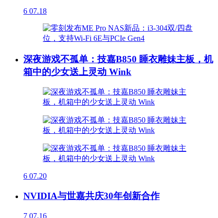
6
07.18
深夜游戏不孤单：技嘉B850 睡衣雕妹主板，机
箱中的少女送上灵动 Wink
6
07.20
NVIDIA与世嘉共庆30年创新合作
7
07.16