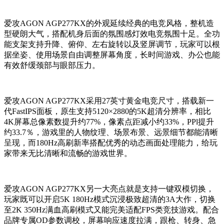
爱攻AGON AGP277KX的外观延续经典的电竞风格，整机造
型硬朗大气，搭配机身后面的氛围感灯效电竞氛围十足。全功
能支架支持升降、俯仰、左右旋转以及竖屏调节，玩家可以根
据坐姿、使用场景自由调整屏幕角度，长时间游戏、办公也能
有效舒缓颈部与眼部压力。
爱攻AGON AGP277KX采用27英寸黄金电竞尺寸，搭载新一
代FastIPS面板，原生支持5120×2880的5K超清分辨率，相比
4K屏幕总像素数提升约77%，像素点距减小约33%，PPl提升
约33.7％，游戏里的人物纹理、场景布景、远景细节都能清晰
呈现，而180Hz高刷新率搭配优秀的动态画面处理能力，给玩
家带来无比清晰和流畅的游戏世界。
爱攻AGON AGP277KX另一大亮点就是支持一键双模切换，
玩家既可以开启5K 180Hz模式沉浸极致超清的3A大作，切换
至2K 350Hz满血高刷模式又能完美适配FPS类竞技游戏。配合
品牌专属OD参数调校，屏幕响应速度拉满，跟枪、转身、急