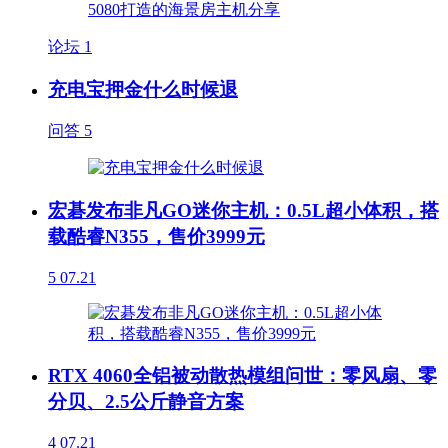
论坛
1
充电宝押金什么时候退
问答
5
宏碁发布非凡GO迷你主机：0.5L超小体积，搭
载酷睿N355，售价3999元
5
07.21
RTX 4060全铝被动散热模组问世：零风扇、零
分贝、2.5公斤静音方案
4
07.21