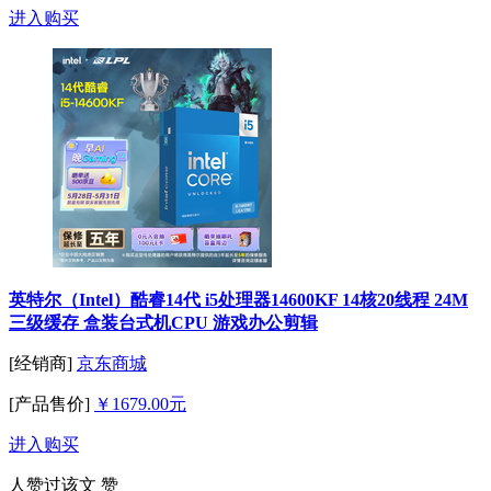
进入购买
英特尔（Intel）酷睿14代 i5处理器14600KF 14核20线程 24M
三级缓存 盒装台式机CPU 游戏办公剪辑
[经销商]
京东商城
[产品售价]
￥1679.00元
进入购买
人赞过该文
赞