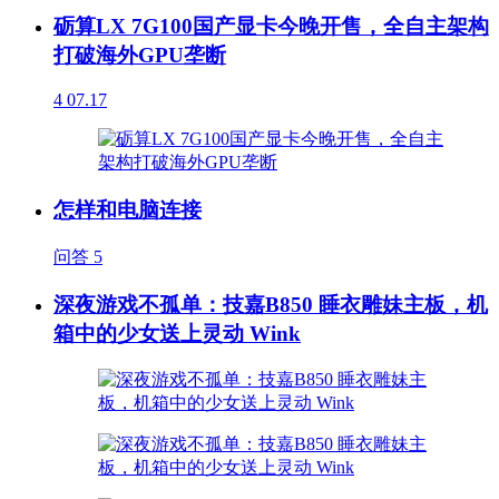
砺算LX 7G100国产显卡今晚开售，全自主架构
打破海外GPU垄断
4
07.17
怎样和电脑连接
问答
5
深夜游戏不孤单：技嘉B850 睡衣雕妹主板，机
箱中的少女送上灵动 Wink