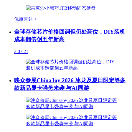
优惠直达 >
全球存储芯片价格回调但仍处高位，DIY装机
成本翻倍创五年新高
2
07.21
映众参展ChinaJoy 2026 冰龙及夏日限定等多
款新品显卡强势来袭 与AI同游