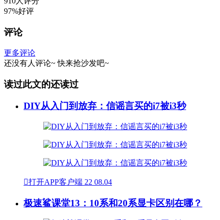
910人评分
97%好评
评论
更多评论
还没有人评论~
快来
抢沙发
吧~
读过此文的还读过
DIY从入门到放弃：信谣言买的i7被i3秒

打开APP客户端
22
08.04
极速鲨课堂13：10系和20系显卡区别在哪？