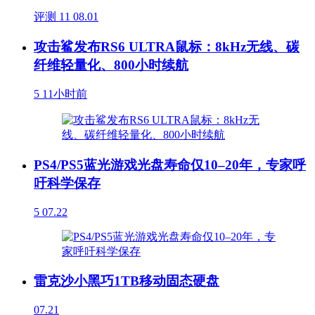
评测
11
08.01
攻击鲨发布RS6 ULTRA鼠标：8kHz无线、碳
纤维轻量化、800小时续航
5
11小时前
PS4/PS5蓝光游戏光盘寿命仅10–20年，专家呼
吁科学保存
5
07.22
雷克沙小黑巧1TB移动固态硬盘
07.21