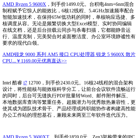
AMD Ryzen 5 9600X
，到手价1499.0元。台积电4nm+6nm混合
制程赋予它惊人的能效比，6核12线程、5.4GHz加速频率配合
智能加速技术，在保持65W低功耗的同时，单核响应迅捷、多
核调度从容。无论是频繁切换大型Excel模型、实时协同编辑
在线文档，还是后台挂载云同步与杀毒扫描，它都能静音运
行、温度克制，完美契合对桌面整洁度、办公室环境静谧性有
要求的现代白领。
AMD锐龙 9000 系列 AM5 接口 CPU处理器 锐龙 5 9600X 散片
CPU...
￥1169.00元
优惠直达>>
Intel 酷睿
i7
12700，到手价2430.0元。16核24线程的混合架构
设计，将性能核与能效核科学分工，让前台会议软件流畅运行
的同时，后台可无缝执行PDF批量转Word、邮件附件解压、
本地数据库查询等繁重任务。超频潜力与优秀散热兼容性，更
使其成为团队技术骨干、产品经理或跨职能协作者构建高性能
办公工作站的理想基石，兼顾未来两至三年软件迭代压力。
AMD Ryzen 5 3600XT
，到手价1859.0元。Zen3架构带来的IPC