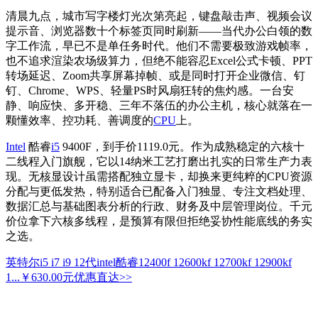
清晨九点，城市写字楼灯光次第亮起，键盘敲击声、视频会议
提示音、浏览器数十个标签页同时刷新——当代办公白领的数
字工作流，早已不是单任务时代。他们不需要极致游戏帧率，
也不追求渲染农场级算力，但绝不能容忍Excel公式卡顿、PPT
转场延迟、Zoom共享屏幕掉帧、或是同时打开企业微信、钉
钉、Chrome、WPS、轻量PS时风扇狂转的焦灼感。一台安
静、响应快、多开稳、三年不落伍的办公主机，核心就落在一
颗懂效率、控功耗、善调度的
CPU
上。
Intel
酷睿
i5
9400F，到手价1119.0元。作为成熟稳定的六核十
二线程入门旗舰，它以14纳米工艺打磨出扎实的日常生产力表
现。无核显设计虽需搭配独立显卡，却换来更纯粹的CPU资源
分配与更低发热，特别适合已配备入门独显、专注文档处理、
数据汇总与基础图表分析的行政、财务及中层管理岗位。千元
价位拿下六核多线程，是预算有限但拒绝妥协性能底线的务实
之选。
英特尔i5 i7 i9 12代intel酷睿12400f 12600kf 12700kf 12900kf
1...
￥630.00元
优惠直达>>