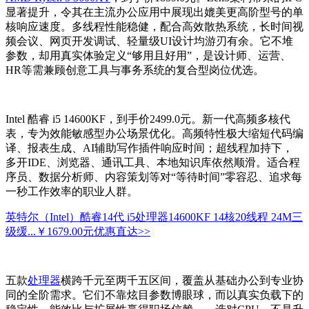
显著提升，令其在主流办公应用中展现出媲美更高阶型号的单
核响应速度。多线程性能稳健，配合高效散热系统，长时间视
频会议、网页开发调试、轻量级UI设计均游刃有余。它不堆
参数，却用真实体验定义“够用且好用”，是设计师、运营、
HR等需兼顾创意工具与事务系统的复合型岗位优选。
Intel 酷睿 i5 14600KF，到手价2499.0元。新一代高频多核代
表，专为效能敏感型办公场景优化。高频特性极大缩短代码编
译、报表生成、AI辅助写作插件响应时间；超线程加持下，
多开IDE、浏览器、通讯工具、本地知识库依然顺滑。适合程
序员、数据分析师、内容策划等对“等待时间”零容忍、追求每
一秒工作效率的职业人群。
英特尔（Intel）酷睿14代 i5处理器14600KF 14核20线程 24M三
级缓...
￥1679.00元
优惠直达>>
五款
处理器
横跨千元至两千五区间，覆盖从基础办公到专业协
同的全阶需求。它们不靠炫目参数博眼球，而以真实负载下的