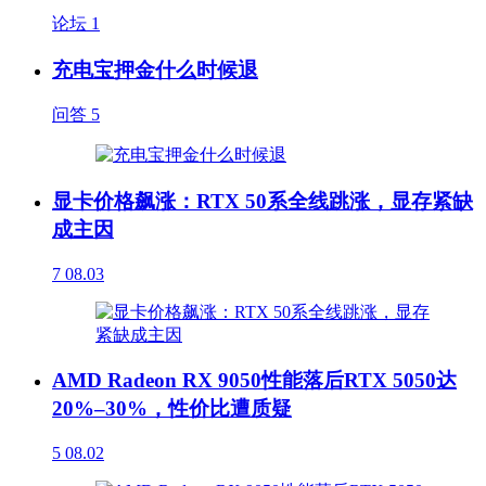
论坛
1
充电宝押金什么时候退
问答
5
显卡价格飙涨：RTX 50系全线跳涨，显存紧缺
成主因
7
08.03
AMD Radeon RX 9050性能落后RTX 5050达
20%–30%，性价比遭质疑
5
08.02