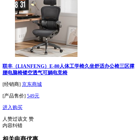
联丰（LIANFENG）E-80人体工学椅久坐舒适办公椅三区撑
腰电脑椅镂空透气可躺电竞椅
[经销商]
京东商城
[产品售价]
549元
进入购买
人赞过该文
赞
内容纠错
相关电商优惠