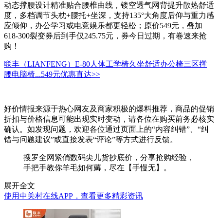
动态撑腰设计精准贴合腰椎曲线，镂空透气网背提升散热舒适
度，多档调节头枕+腰托+坐深，支持135°大角度后仰与重力感
应倾仰，办公学习或电竞娱乐都更轻松；原价549元，叠加
618-300裂变券后到手仅245.75元，券今日过期，有卷速来抢
购！
联丰（LIANFENG）E-80人体工学椅久坐舒适办公椅三区撑
腰电脑椅...
549元
优惠直达>>
好价情报来源于热心网友及商家积极的爆料推荐，商品的促销
折扣与价格信息可能出现实时变动，请各位在购买前务必核实
确认。如发现问题，欢迎各位通过页面上的“内容纠错”、“纠
错与问题建议”或直接发表“评论”等方式进行反馈。
搜罗全网紧俏数码尖儿货抄底价，分享抢购经验，
手把手教你羊毛如何薅，尽在【手慢无】。
展开全文
使用中关村在线APP，查看更多精彩资讯