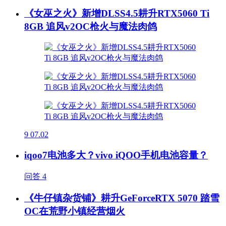
《女巫之火》新增DLSS4.5耕升RTX5060 Ti
8GB 追风v2OC枪火与魔法肉鸽
9
07.02
iqoo7电池多大？vivo iQOO手机电池容量？
问答
4
《牛仔镇杂货铺》耕升GeForceRTX 5070 踏雪
OC在荒野小镇经营烟火