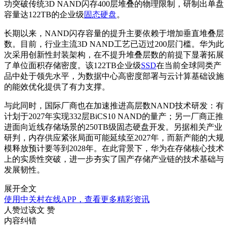
功突破传统3D NAND闪存400层堆叠的物理限制，研制出单盘
容量达122TB的企业级
固态硬盘
。
长期以来，NAND闪存容量的提升主要依赖于增加垂直堆叠层
数。目前，行业主流3D NAND工艺已迈过200层门槛。华为此
次采用创新性封装架构，在不提升堆叠层数的前提下显著拓展
了单位面积存储密度。该122TB企业级
SSD
在当前全球同类产
品中处于领先水平，为数据中心高密度部署与云计算基础设施
的能效优化提供了有力支撑。
与此同时，国际厂商也在加速推进高层数NAND技术研发：有
计划于2027年实现332层BiCS10 NAND的量产；另一厂商正推
进面向近线存储场景的250TB级固态硬盘开发。另据相关产业
研判，内存供应紧张局面可能延续至2027年，而新产能的大规
模释放预计要等到2028年。在此背景下，华为在存储核心技术
上的实质性突破，进一步夯实了国产存储产业链的技术基础与
发展韧性。
展开全文
使用中关村在线APP，查看更多精彩资讯
人赞过该文
赞
内容纠错