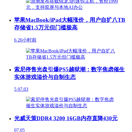
苹果MacBook/iPad大幅涨价，用户自扩八TB
存储省1.5万元但门槛极高
6
20小时前
索尼停售光盘引爆PS5越狱潮：数字焦虑催生
实体游戏溢价与自制生态
5
07.03
光威天策DDR4 3200 16GB内存直降430元
07.05