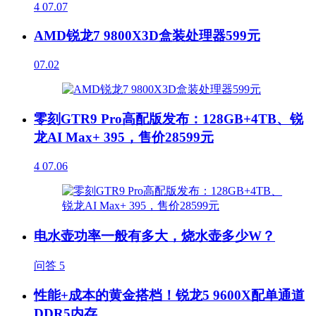
4
07.07
AMD锐龙7 9800X3D盒装处理器599元
07.02
零刻GTR9 Pro高配版发布：128GB+4TB、锐
龙AI Max+ 395，售价28599元
4
07.06
电水壶功率一般有多大，烧水壶多少W？
问答
5
性能+成本的黄金搭档！锐龙5 9600X配单通道
DDR5内存