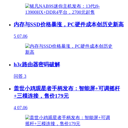
内存与SSD价格暴涨，PC硬件成本创历史新高
5
07.06
h3c路由器密码破解
问答
3
盖世小鸡观星者手柄发布：智能屏+可调摇杆
+三模连接，售价179元
4
07.06