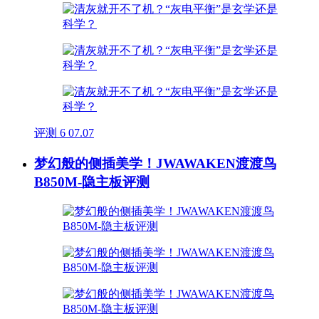
评测
6
07.07
梦幻般的侧插美学！JWAWAKEN渡渡鸟
B850M-隐主板评测