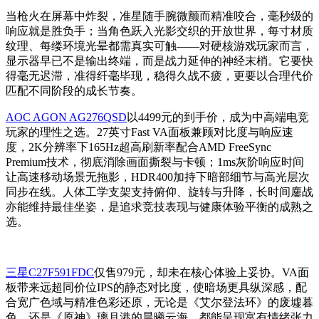
当枪火在屏幕中炸裂，准星随手腕微颤而精准咬合，毫秒级的
响应就是胜负手；当角色跃入光影交织的开放世界，每寸材质
纹理、每缕环境光晕都需真实可触——对硬核游戏玩家而言，
显示器早已不是输出终端，而是战力延伸的神经末梢。它要快
得毫无迟滞，准得纤毫毕现，稳得久战不疲，更要以合理代价
匹配不同阶段的成长节奏。
AOC AGON AG276QSD
以4499元的到手价，成为中高端电竞
玩家的理性之选。27英寸Fast VA面板兼顾对比度与响应速
度，2K分辨率下165Hz超高刷新率配合AMD FreeSync
Premium技术，彻底消除画面撕裂与卡顿；1ms灰阶响应时间
让高速移动场景无拖影，HDR400加持下暗部细节与高光层次
同步在线。人体工学支架支持俯仰、旋转与升降，长时间鏖战
亦能维持最佳坐姿，是追求竞技表现与健康体验平衡的成熟之
选。
三星C27F591FDC
仅售979元，却未在核心体验上妥协。VA面
板带来远超同价位IPS的静态对比度，使暗场更具纵深感，配
合宽广色域与精准色彩还原，无论是《艾尔登法环》的废墟暮
色，还是《原神》璃月港的晨曦云海，都能呈现富有情绪张力