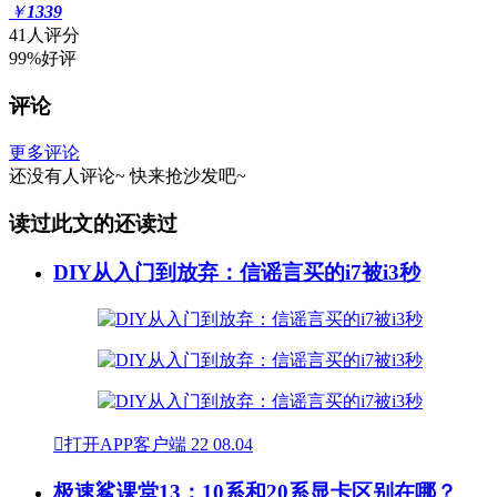
￥
1339
41人评分
99%好评
评论
更多评论
还没有人评论~
快来
抢沙发
吧~
读过此文的还读过
DIY从入门到放弃：信谣言买的i7被i3秒

打开APP客户端
22
08.04
极速鲨课堂13：10系和20系显卡区别在哪？