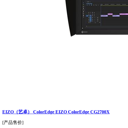
EIZO（艺卓） ColorEdge EIZO ColorEdge CG2700X
[产品售价]