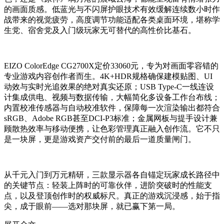
的画面质感。低蓝光与不闪屏护眼技术有效缓解连续数小时作
战带来的视觉疲劳，高度调节功能适配各类桌面环境，堪称学
生党、宿舍党及入门级玩家无可替代的高性价比基石。
EIZO ColorEdge CG2700X定价33060元，专为对画面零容错的
专业游戏内容创作者而生。4K+HDR规格确保建模贴图、UI
动效与实时光追效果的绝对真实还原；USB Type-C一线连设
计集成供电、视频与数据传输，大幅简化多设备工作台布线；
内置校准传感器与自动校准软件，保障每一次渲染输出都符合
sRGB、Adobe RGB甚至DCI-P3标准；金属网板与提手设计兼
顾散热效率与移动便携，让色彩管理真正融入创作流。它不只
是一块屏，更是游戏资产交付前的最后一道质量闸门。
从千元入门到万元精研，三款显示器各自锚定玩家成长路径中
的关键节点：轻装上阵时的可靠伙伴，进阶突破时的性能支
点，以及登顶创作时的权威标尺。真正的游戏沉浸感，始于指
尖，成于眼前——选对那块屏，就已赢下第一局。