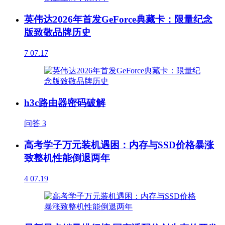
英伟达2026年首发GeForce典藏卡：限量纪念
版致敬品牌历史
7
07.17
h3c路由器密码破解
问答
3
高考学子万元装机遇困：内存与SSD价格暴涨
致整机性能倒退两年
4
07.19