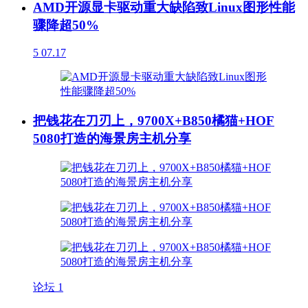
AMD开源显卡驱动重大缺陷致Linux图形性能
骤降超50%
5
07.17
把钱花在刀刃上，9700X+B850橘猫+HOF
5080打造的海景房主机分享
论坛
1