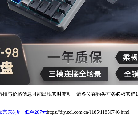
扣与价格信息可能出现实时变动，请各位在购买前务必核实确认
京东8折，低至287元
https://diy.zol.com.cn/1185/11856746.html