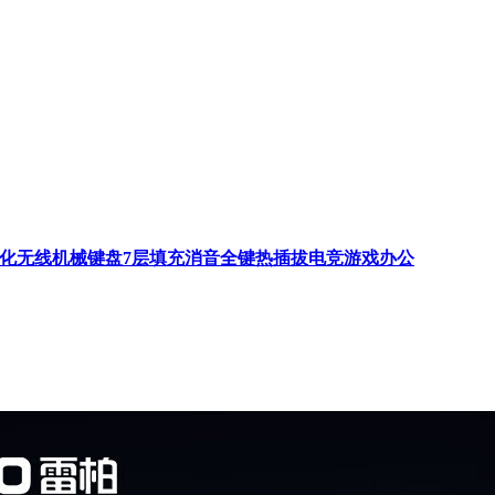
三模客制化无线机械键盘7层填充消音全键热插拔电竞游戏办公