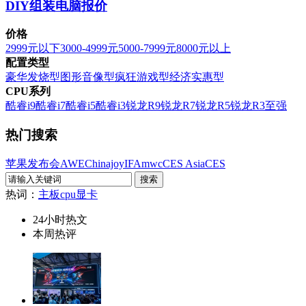
DIY组装电脑报价
价格
2999元以下
3000-4999元
5000-7999元
8000元以上
配置类型
豪华发烧型
图形音像型
疯狂游戏型
经济实惠型
CPU系列
酷睿i9
酷睿i7
酷睿i5
酷睿i3
锐龙R9
锐龙R7
锐龙R5
锐龙R3
至强
热门搜索
苹果发布会
AWE
Chinajoy
IFA
mwc
CES Asia
CES
热词：
主板
cpu
显卡
24小时热文
本周热评