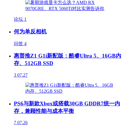
论坛
1
何为单反相机
问答
4
惠普推Z1 G1i新配版：酷睿Ultra 5、16GB内
存、512GB SSD
3
07.27
PS6与新款Xbox或搭载30GB GDDR7统一内
存，兼顾性能与成本平衡
7
07.26