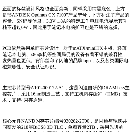
正面的标签设计风格也全面焕新，同样采用纯黑底色，上方
是“SANDISK Optimus GX 7100”产品型号，下方标注了产品的
容量、SN码等信息，3.3V 1.8A的额定工作电压电流显示其功
耗不超过6W，因此用于笔记本电脑扩容也是不错的选择。
PCB依然采用单面芯片设计，对于mATX/miniITX主板、轻薄
笔记本电脑、x86掌机等空间局促的设备有着不错的兼容性，
发热量也更低。背部丝印了闪迪的品牌logo，以及各类国际电
磁兼容性、安全认证标识。
主控芯片型号A101-000172-A1，这是闪迪自研的DRAMLess主
控芯片，采用16nm制造工艺，支持主机内存缓冲（HMB）技
术，支持4闪存通道。
核心元件NAND闪存芯片编号030282-2T00，是闪迪与铠侠共
同研发的218层BiCS8 3D TLC，单颗容量2TB，采用先进的