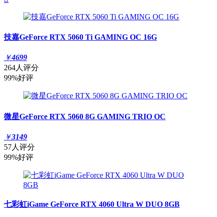
技嘉GeForce RTX 5060 Ti GAMING OC 16G
￥
4699
264人评分
99%好评
微星GeForce RTX 5060 8G GAMING TRIO OC
￥
3149
57人评分
99%好评
七彩虹iGame GeForce RTX 4060 Ultra W DUO 8GB