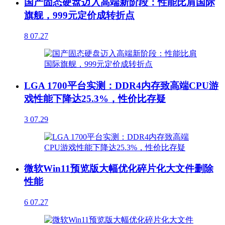
国产固态硬盘迈入高端新阶段：性能比肩国际
旗舰，999元定价成转折点
8
07.27
LGA 1700平台实测：DDR4内存致高端CPU游
戏性能下降达25.3%，性价比存疑
3
07.29
微软Win11预览版大幅优化碎片化大文件删除
性能
6
07.27