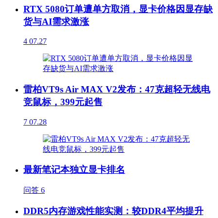
RTX 5080订单遭单方取消，显卡价格因显存缺
货与AI需求激涨
4
07.27
雷柏VT9s Air MAX V2发布：47克超轻无线电
竞鼠标，399元起售
7
07.28
最新笔记本独立显卡排名
问答
6
DDR5内存游戏性能实测：较DDR4平均提升