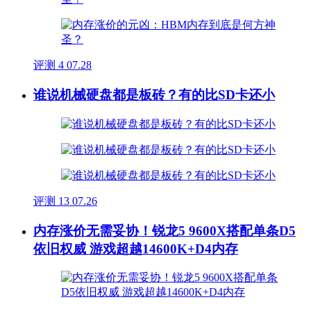
评测
4
07.28
谁说机械硬盘都是板砖？有的比SD卡还小
评测
13
07.26
内存涨价无需妥协！锐龙5 9600X搭配单条D5
依旧权威 游戏超越14600K+D4内存