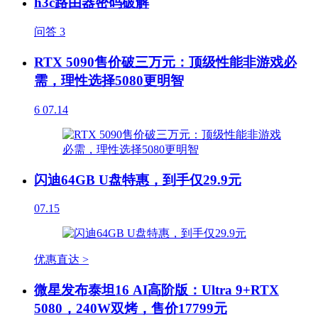
h3c路由器密码破解
问答
3
RTX 5090售价破三万元：顶级性能非游戏必
需，理性选择5080更明智
6
07.14
闪迪64GB U盘特惠，到手仅29.9元
07.15
优惠直达 >
微星发布泰坦16 AI高阶版：Ultra 9+RTX
5080，240W双烤，售价17799元