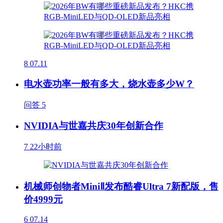
8
07.11
电水壶功率一般有多大，烧水壶多少W？
问答
5
NVIDIA与世嘉共庆30年创新合作
7
22小时前
机械师创物者MiniⅡ发布酷睿Ultra 7新配版，售
价4999元
6
07.14