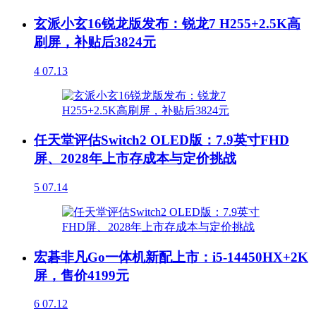
玄派小玄16锐龙版发布：锐龙7 H255+2.5K高
刷屏，补贴后3824元
4
07.13
任天堂评估Switch2 OLED版：7.9英寸FHD
屏、2028年上市存成本与定价挑战
5
07.14
宏碁非凡Go一体机新配上市：i5-14450HX+2K
屏，售价4199元
6
07.12