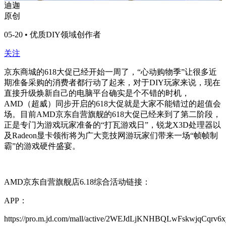
迪迦
原创
05-20 • 优质DIY领域创作者
关注
京东商城的618大促已经开始一周了，“心动购物季”让很多近
期准备采购的消费者都行动了起来，对于DIY玩家来说，现在
直接升级焕新自己的电脑平台确实是个不错的时机，
AMD（超威）同步开启的618大促就是大家不能错过的超值会
场。目前AMD京东自营旗舰的618大促已经来到了第二阶段，
正是专门为游戏玩家准备的“打瓦游戏日”，锐龙X3D处理器以
及Radeon显卡领衔将为广大竞技网游玩家们带来一场“帧帧制
霸”的游戏硬件盛宴。
AMD京东自营旗舰店6.18综合活动链接：
APP：
https://pro.m.jd.com/mall/active/2WEJdLjKNHBQLwFskwjqCqrv6x