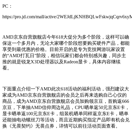
PC：
https://pro.jd.com/mall/active/2WEJdLjKNHBQLwFskwjqCqrv6xyM
AMD京东自营旗舰店今年618大促分为多个阶段，这样可以确
保这一个多月内，无论大家哪个阶段想要购买硬件产品，都能
享受到最优惠的价格。目前开启的是专为竞技网游玩家设置
的“AMD打瓦日”阶段，相信玩家们都会特别感兴趣，同步主
推的就是锐龙X3D处理器以及Radeon显卡，具体内容继续
看。
下面重点介绍一下AMD此次618活动的福利活动，强烈建议大
家成为AMD京东自营旗舰店的会员之后再来选购自己心仪的
商品，成为AMD京东自营旗舰店会员加购领京豆，首购返666
京豆，下单抽AMD信仰周边礼品，CPU晒单返50元京东E卡，
显卡晒单返100元京东E卡，组装机晒单同样返京东E卡，晒单
还能抽电动螺丝刀等活动，而且近期购买指定产品即有机会兑
换《无畏契约》无畏点券，详情可以前往活动页面查看。