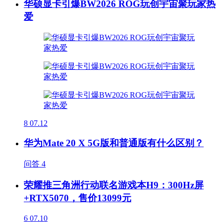
华硕显卡引爆BW2026 ROG玩创宇宙聚玩家热
爱
8
07.12
华为Mate 20 X 5G版和普通版有什么区别？
问答
4
荣耀推三角洲行动联名游戏本H9：300Hz屏
+RTX5070，售价13099元
6
07.10