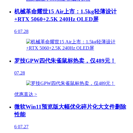
机械革命耀世15 Air上市：1.5kg轻薄设计
+RTX 5060+2.5K 240Hz OLED屏
6
07.28
罗技GPW四代朱雀鼠标热卖，仅489元！
07.28
优惠直达 >
微软Win11预览版大幅优化碎片化大文件删除
性能
6
07.27