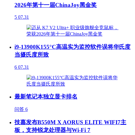
2026年第十一届ChinaJoy黑金奖
5
07.31
i9-13900K155°C高温实为监控软件误将华氏度
当摄氏度所致
6
07.31
最新笔记本独立显卡排名
问答
6
技嘉发布B550M X AORUS ELITE WIFI7主
板，支持锐龙处理器与Wi-Fi 7