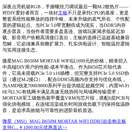
深夜点亮机箱RGB，手握螺丝刀调试最后一颗M.2散热片——
对DIY爱好者而言，一块好
主板
不只是承托CPU的基座，更是
整套系统性能释放的指挥中枢、未来升级的底气所在、个性配
置的逻辑起点。当PCIe 5.0带宽翻倍成为现实，当DDR5内存
逐步普及，当创作者需要多盘直连、游戏玩家渴求低延迟加
载、影音用户依赖高清接口直出，主板的选择已远超基础兼容
范畴，它必须兼具前瞻扩展力、扎实供电设计、智能温控逻辑
与实用连接生态。
微星MAG B650M MORTAR WIFI以1699元的价格，精准切入
中高端DIY用户的性能-成本平衡点。作为B650芯片组代表
作，它虽未搭载PCIe 5.0 x16插槽，但完整支持PCIe 5.0 SSD协
议（通过M.2接口），配合DDR5高频内存支持与优化布线，
为AMD锐龙7000/8000系列平台提供稳定超频空间；内置Wi-Fi
6E与2.5G有线网卡满足高速无线协同与局域网传输需求；
MORTAR军工级散热装甲覆盖VRM与芯片组，搭配6层PCB与
强化供电模组，在连续渲染或长时间游戏负载下仍保持低温静
音，是追求高效能与可靠性的进阶装机首选。
微星（MSI）MAG B650M MORTAR WIFI DDR5迫击炮主板
支持C...
￥1099.00元
优惠直达>>