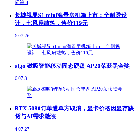
问答
4
长城视界S1 mini海景房机箱上市：全侧透设
计，七风扇散热，售价119元
6
07.26
aigo 磁吸智能移动固态硬盘 AP20荣获黑金奖
6
07.31
RTX 5080订单遭单方取消，显卡价格因显存缺
货与AI需求激涨
4
07.27