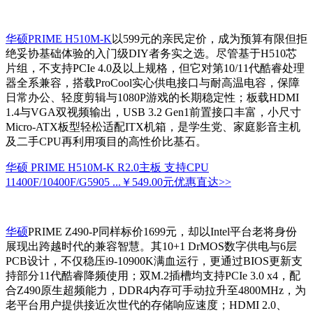
华硕PRIME H510M-K
以599元的亲民定价，成为预算有限但拒
绝妥协基础体验的入门级DIY者务实之选。尽管基于H510芯
片组，不支持PCIe 4.0及以上规格，但它对第10/11代酷睿处理
器全系兼容，搭载ProCool实心供电接口与耐高温电容，保障
日常办公、轻度剪辑与1080P游戏的长期稳定性；板载HDMI
1.4与VGA双视频输出，USB 3.2 Gen1前置接口丰富，小尺寸
Micro-ATX板型轻松适配ITX机箱，是学生党、家庭影音主机
及二手CPU再利用项目的高性价比基石。
华硕 PRIME H510M-K R2.0主板 支持CPU
11400F/10400F/G5905 ...
￥549.00元
优惠直达>>
华硕
PRIME Z490-P同样标价1699元，却以Intel平台老将身份
展现出跨越时代的兼容智慧。其10+1 DrMOS数字供电与6层
PCB设计，不仅稳压i9-10900K满血运行，更通过BIOS更新支
持部分11代酷睿降频使用；双M.2插槽均支持PCIe 3.0 x4，配
合Z490原生超频能力，DDR4内存可手动拉升至4800MHz，为
老平台用户提供接近次世代的存储响应速度；HDMI 2.0、