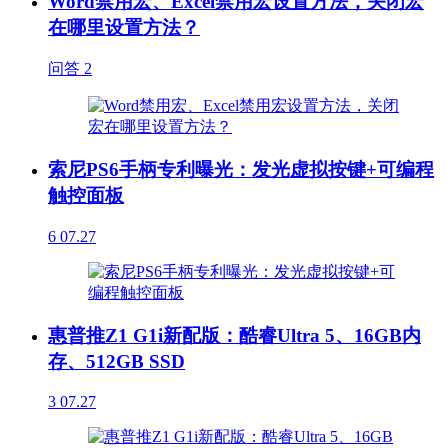
Word禁用宏、Excel禁用宏设置方法，关闭宏
在哪里设置方法？
问答
2
索尼PS6手柄专利曝光：发光虚拟按键+可编程
触控面板
6
07.27
惠普推Z1 G1i新配版：酷睿Ultra 5、16GB内
存、512GB SSD
3
07.27