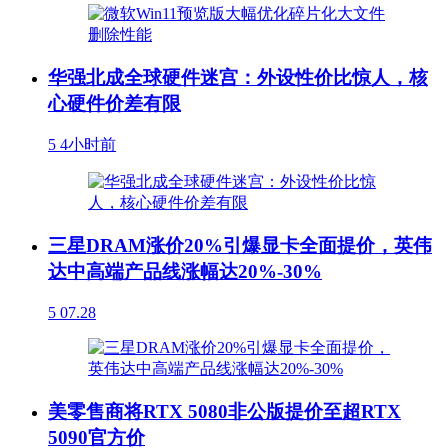
华强北成全球硬件迷宫：外设性价比惊人，核
心硬件价差有限
5
4小时前
三星DRAM涨价20%引爆显卡全面提价，英伟
达中高端产品线涨幅达20%-30%
5
07.28
美零售商将RTX 5080非公版提价至超RTX
5090官方价