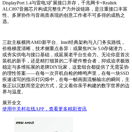
DisplayPort 1.4与雷电3扩展接口并存，千兆网卡+Realtek
ALC897音频芯片构成完整生产力外设链路，是注重接口丰富
性、多屏协作与音画质表现的创意工作者不可多得的成熟之
选。
三款主板横跨AMD新平台、Intel经典架构与入门务实路线，
价格梯度清晰，技术侧重点各异：或聚焦PCIe 5.0存储潜力，
或夯实供电与接口基础，或延展老平台生命力。无论你是首次
装机的新手，还是精打细算的二手硬件整合者，抑或追求极致
稳定与多维拓展的老牌DIY玩家，这套组合都提供了无需妥协
的理性答案——在每一次开机自检的蜂鸣声里，在每一块SSD
疾速读写的指示灯闪烁中，在每一帧画面流畅输出的瞬间，主
板正以沉默而坚定的方式，定义着你亲手构建的数字世界的边
界与温度。
展开全文
使用中关村在线APP，查看更多精彩资讯