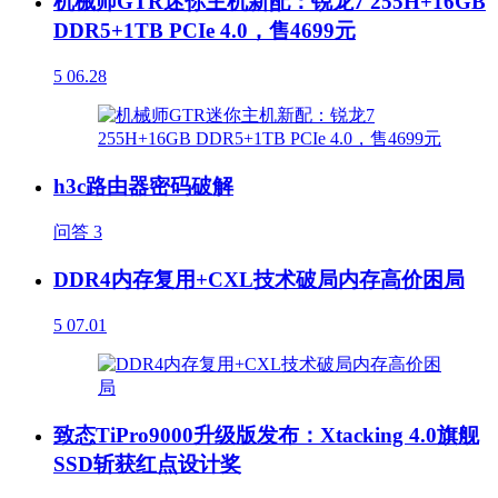
机械师GTR迷你主机新配：锐龙7 255H+16GB
DDR5+1TB PCIe 4.0，售4699元
5
06.28
h3c路由器密码破解
问答
3
DDR4内存复用+CXL技术破局内存高价困局
5
07.01
致态TiPro9000升级版发布：Xtacking 4.0旗舰
SSD斩获红点设计奖