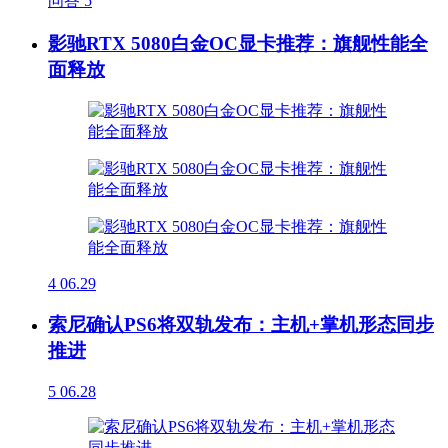
问答
5
影驰RTX 5080白金OC显卡推荐：旗舰性能全
面释放
4
06.29
索尼确认PS6将双轨发布：主机+掌机形态同步
推进
5
06.28