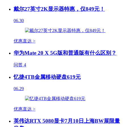
戴尔27英寸2K显示器特惠，仅849元！
06.30
优惠直达 >
华为Mate 20 X 5G版和普通版有什么区别？
问答
4
忆捷4TB金属移动硬盘619元
06.29
优惠直达 >
英伟达RTX 5080显卡7月10日上海BW展限量