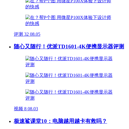
评测
32
08.05
随心又随行！优派TD1601-4K便携显示器评测
视频
8
08.03
极速鲨课堂10：电脑越用越卡有救吗？