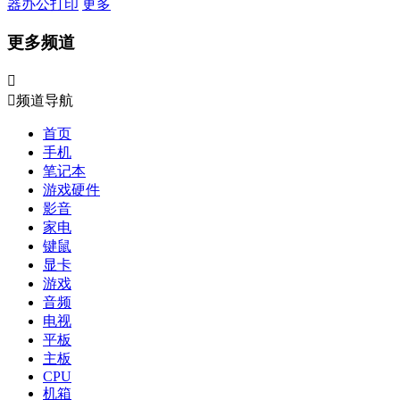
器
办公打印
更多
更多频道


频道导航
首页
手机
笔记本
游戏硬件
影音
家电
键鼠
显卡
游戏
音频
电视
平板
主板
CPU
机箱