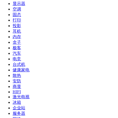
显示器
空调
固态
打印
投影
耳机
内存
盒子
极客
汽车
电竞
台式机
健康家电
散热
安防
商显
HIFI
激光电视
冰箱
企业站
服务器