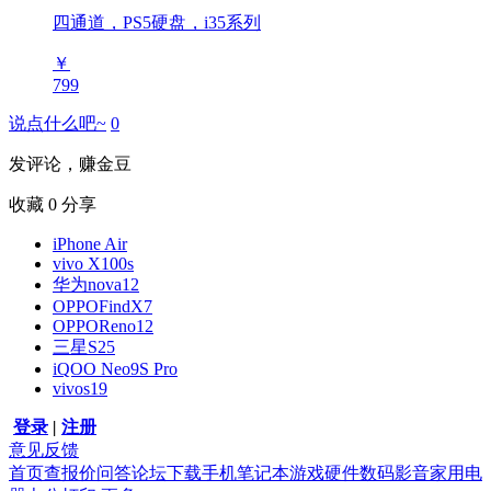
四通道，PS5硬盘，i35系列
￥
799
说点什么吧~
0
发评论，赚金豆
收藏
0
分享
iPhone Air
vivo X100s
华为nova12
OPPOFindX7
OPPOReno12
三星S25
iQOO Neo9S Pro
vivos19
登录
|
注册
意见反馈
首页
查报价
问答
论坛
下载
手机
笔记本
游戏硬件
数码影音
家用电