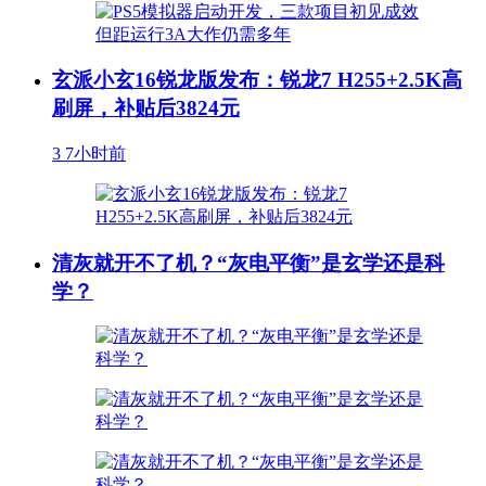
玄派小玄16锐龙版发布：锐龙7 H255+2.5K高
刷屏，补贴后3824元
3
7小时前
清灰就开不了机？“灰电平衡”是玄学还是科
学？