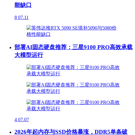
能缺口
8
07.11
部署AI固态硬盘推荐：三星9100 PRO高效承载
大模型运行
4
07.07
2026年起内存与SSD价格暴涨，DDR5单条破