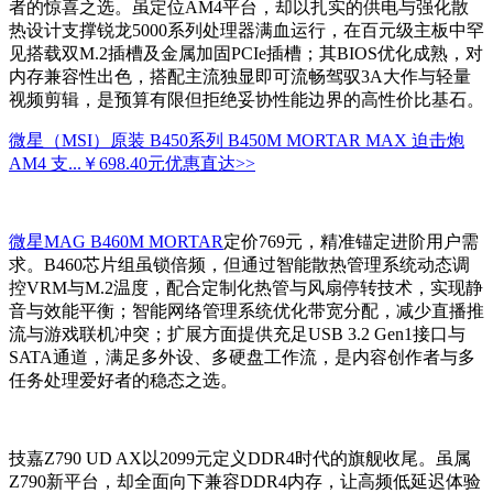
者的惊喜之选。虽定位AM4平台，却以扎实的供电与强化散
热设计支撑锐龙5000系列处理器满血运行，在百元级主板中罕
见搭载双M.2插槽及金属加固PCIe插槽；其BIOS优化成熟，对
内存兼容性出色，搭配主流独显即可流畅驾驭3A大作与轻量
视频剪辑，是预算有限但拒绝妥协性能边界的高性价比基石。
微星（MSI）原装 B450系列 B450M MORTAR MAX 迫击炮
AM4 支...
￥698.40元
优惠直达>>
微星MAG B460M MORTAR
定价769元，精准锚定进阶用户需
求。B460芯片组虽锁倍频，但通过智能散热管理系统动态调
控VRM与M.2温度，配合定制化热管与风扇停转技术，实现静
音与效能平衡；智能网络管理系统优化带宽分配，减少直播推
流与游戏联机冲突；扩展方面提供充足USB 3.2 Gen1接口与
SATA通道，满足多外设、多硬盘工作流，是内容创作者与多
任务处理爱好者的稳态之选。
技嘉Z790 UD AX以2099元定义DDR4时代的旗舰收尾。虽属
Z790新平台，却全面向下兼容DDR4内存，让高频低延迟体验