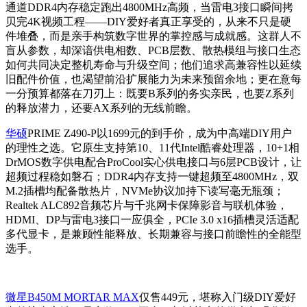
通道DDR4内存稳定跑出4800MHz高频，当雷电3接口瞬间拷
贝完4K视频工程——DIY爱好者真正享受的，从来不只是硬
件堆叠，而是亲手构筑数字世界的掌控感与成就感。这群人不
盲从参数，却深谙供电相数、PCB层数、散热模组与接口生态
如何共同决定整机寿命与升级空间；他们追求高兼容性以延续
旧配件价值，也渴望前沿扩展能力为未来预留余地；更在意每
一分预算都落在刀刃上：既要B系列的务实亲民，也要Z系列
的释放潜力，还要AX系列的无线前瞻。
华硕
PRIME Z490-P以1699元的到手价，成为中高端DIY用户
的理性之选。它原生支持第10、11代Intel酷睿处理器，10+1相
DrMOS数字供电配合ProCool实心供电接口与6层PCB设计，让
超频过程稳如磐石；DDR4内存支持一键超频至4800MHz，双
M.2插槽均配备散热片，NVMe协议加持下读写毫无瓶颈；
Realtek ALC892音频芯片与千兆网卡保障影音与联机体验，
HDMI、DP与雷电3接口一应俱全，PCIe 3.0 x16插槽灵活适配
多代显卡，是兼顾性能释放、长期兼容与接口前瞻性的全能型
选手。
微星B450M MORTAR MAX
仅售449元，堪称入门级DIY爱好