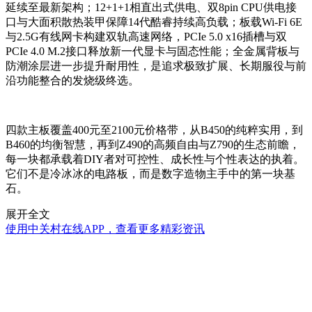
延续至最新架构；12+1+1相直出式供电、双8pin CPU供电接
口与大面积散热装甲保障14代酷睿持续高负载；板载Wi-Fi 6E
与2.5G有线网卡构建双轨高速网络，PCIe 5.0 x16插槽与双
PCIe 4.0 M.2接口释放新一代显卡与固态性能；全金属背板与
防潮涂层进一步提升耐用性，是追求极致扩展、长期服役与前
沿功能整合的发烧级终选。
四款主板覆盖400元至2100元价格带，从B450的纯粹实用，到
B460的均衡智慧，再到Z490的高频自由与Z790的生态前瞻，
每一块都承载着DIY者对可控性、成长性与个性表达的执着。
它们不是冷冰冰的电路板，而是数字造物主手中的第一块基
石。
展开全文
使用中关村在线APP，查看更多精彩资讯