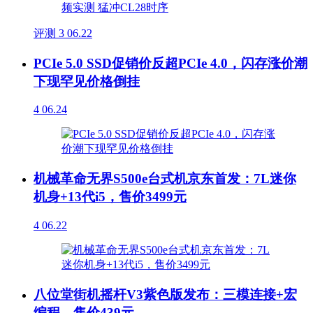
评测
3
06.22
PCIe 5.0 SSD促销价反超PCIe 4.0，闪存涨价潮
下现罕见价格倒挂
4
06.24
机械革命无界S500e台式机京东首发：7L迷你
机身+13代i5，售价3499元
4
06.22
八位堂街机摇杆V3紫色版发布：三模连接+宏
编程，售价439元