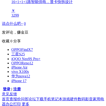
16+1+1+1路智能供电，显卡快拆设计
￥
3299
说点什么吧~
0
发评论，赚金豆
收藏
0
分享
OPPOFindX7
三星S25
iQOO Neo9S Pro+
OPPOReno12
iPhone Air
vivo X100s
华为nova12
iPhone 17
登录
|
注册
意见反馈
首页
查报价
问答
论坛
下载
手机
笔记本
游戏硬件
数码影音
家用电
器
办公打印
更多