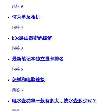
论坛
9
何为单反相机
问答
4
h3c路由器密码破解
问答
3
最新笔记本独立显卡排名
问答
6
怎样和电脑连接
问答
5
电水壶功率一般有多大，烧水壶多少W？