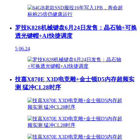
罗技K828机械键盘6月24日发售：晶石轴+可换
透光键帽+AI快捷调度
5
06.24
技嘉X870E X3D电竞雕+金士顿D5内存超频实
测 猛冲CL28时序