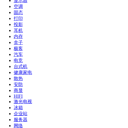
显示器
空调
固态
打印
投影
耳机
内存
盒子
极客
汽车
电竞
台式机
健康家电
散热
安防
商显
HIFI
激光电视
冰箱
企业站
服务器
网络