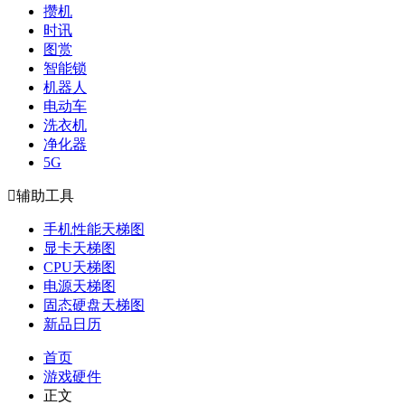
攒机
时讯
图赏
智能锁
机器人
电动车
洗衣机
净化器
5G

辅助工具
手机性能天梯图
显卡天梯图
CPU天梯图
电源天梯图
固态硬盘天梯图
新品日历
首页
游戏硬件
正文