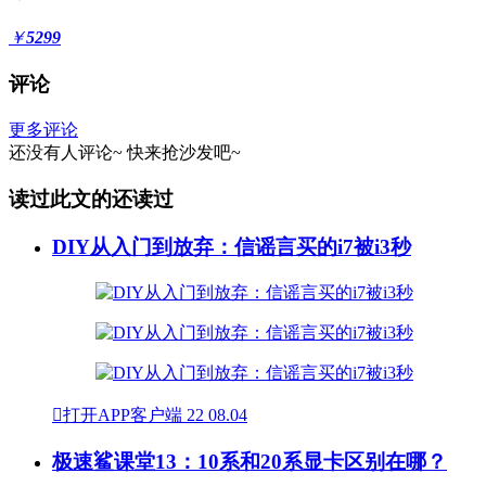
￥
5299
评论
更多评论
还没有人评论~
快来
抢沙发
吧~
读过此文的还读过
DIY从入门到放弃：信谣言买的i7被i3秒

打开APP客户端
22
08.04
极速鲨课堂13：10系和20系显卡区别在哪？