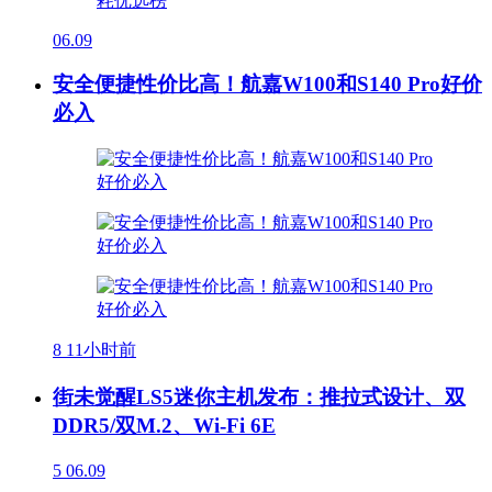
06.09
安全便捷性价比高！航嘉W100和S140 Pro好价
必入
8
11小时前
街未觉醒LS5迷你主机发布：推拉式设计、双
DDR5/双M.2、Wi-Fi 6E
5
06.09