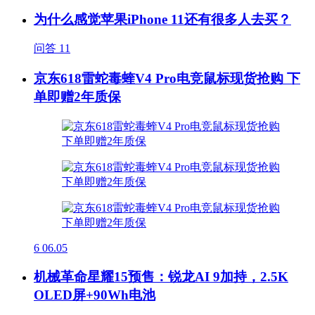
为什么感觉苹果iPhone 11还有很多人去买？
问答
11
京东618雷蛇毒蝰V4 Pro电竞鼠标现货抢购 下
单即赠2年质保
6
06.05
机械革命星耀15预售：锐龙AI 9加持，2.5K
OLED屏+90Wh电池