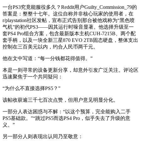
一台PS3究竟能服役多久？Reddit用户Guilty_Commission_79的
答案是：整整十七年。这位自称并非核心玩家的使用者，在
r/playstation社区发帖，宣布正式告别那台被他戏称为“黑色喷
气机”的初代PS3——因其运行时噪音显著。他选择升级至一
套PS4 Pro组合方案，包含最新版本主机CUH-7215B、两个配
套手柄，以及一块全新三星870 EVO 2TB固态硬盘，整体支出
控制在三百美元以内，约合人民币两千元。
他在文中写道：“每一分钱都花得值得。”
本是一则寻常的设备更新分享，却意外引发广泛关注。评论区
迅速聚焦于一个共同疑问：
“为什么不直接选择PS5？”
该帖收获逾三千七百次点赞，但用户意见明显分化。
一部分人表达困惑与不解：“以这个预算，完全能购入二手
PS5基础款。”“跳过PS5而选PS4 Pro，似乎失去了升级的意
义。”
另一部分人则表现出认同乃至敬意：