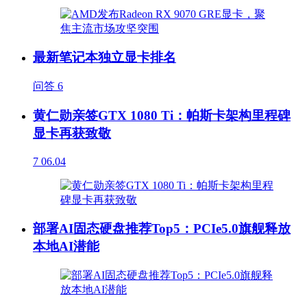
最新笔记本独立显卡排名
问答
6
黄仁勋亲签GTX 1080 Ti：帕斯卡架构里程碑
显卡再获致敬
7
06.04
部署AI固态硬盘推荐Top5：PCIe5.0旗舰释放
本地AI潜能