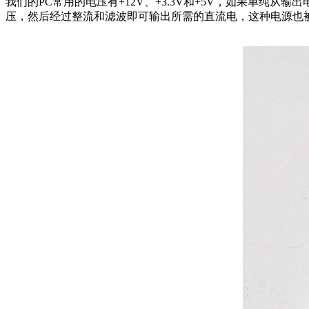
我们的PC常用的电压有+12V、+3.3V和+5V，如果单
压，然后经过整流和滤波即可输出所需的直流电，这种电源也