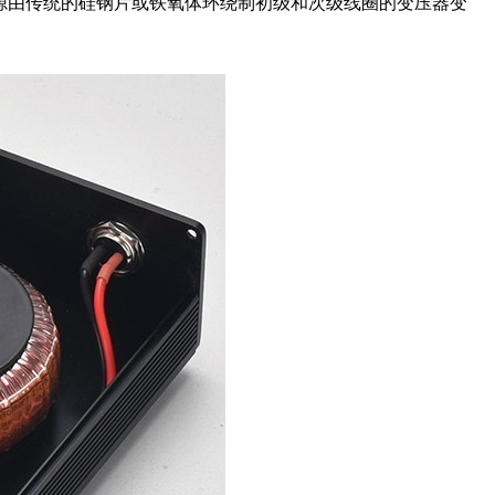
类电源由传统的硅钢片或铁氧体环绕制初级和次级线圈的变压器变