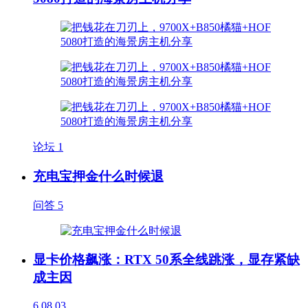
论坛
1
充电宝押金什么时候退
问答
5
显卡价格飙涨：RTX 50系全线跳涨，显存紧缺
成主因
6
08.03