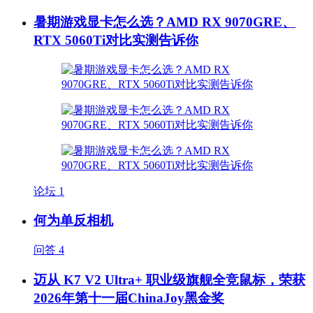
暑期游戏显卡怎么选？AMD RX 9070GRE、
RTX 5060Ti对比实测告诉你
论坛
1
何为单反相机
问答
4
迈从 K7 V2 Ultra+ 职业级旗舰全竞鼠标，荣获
2026年第十一届ChinaJoy黑金奖