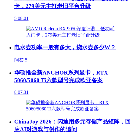
卡，279美元主打老旧平台升级
5
08.01
电水壶功率一般有多大，烧水壶多少W？
问答
5
华硕推全新ANCHOR系列显卡，RTX
5060/5060 Ti六款型号完成欧亚备案
8
07.31
ChinaJoy 2026：闪迪用多元存储产品矩阵，回
应AI对游戏与创作的追问