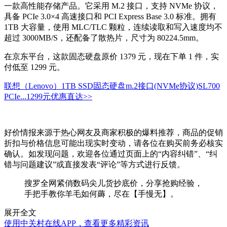
一款高性能存储产品。它采用 M.2 接口，支持 NVMe 协议，
具备 PCIe 3.0×4 高速接口和 PCI Express Base 3.0 标准。拥有
1TB 大容量，使用 MLC/TLC 颗粒，连续读取和写入速度均不
超过 3000MB/S，还配备了散热片，尺寸为 80224.5mm。
在京东平台，这款固态硬盘原价 1379 元，现在下单 1 件，实
付低至 1299 元。
联想（Lenovo）1TB SSD固态硬盘m.2接口(NVMe协议)SL700
PCIe...
1299元
优惠直达>>
好价情报来源于热心网友及商家积极的爆料推荐，商品的促销
折扣与价格信息可能出现实时变动，请各位在购买前务必核实
确认。如发现问题，欢迎各位通过页面上的“内容纠错”、“纠
错与问题建议”或直接发表“评论”等方式进行反馈。
搜罗全网紧俏数码尖儿货抄底价，分享抢购经验，
手把手教你羊毛如何薅，尽在【手慢无】。
展开全文
使用中关村在线APP，查看更多精彩资讯