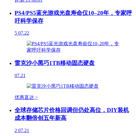
PS4/PS5蓝光游戏光盘寿命仅10–20年，专家呼
吁科学保存
5
07.22
雷克沙小黑巧1TB移动固态硬盘
07.21
优惠直达 >
全球存储芯片价格回调但仍处高位，DIY装机
成本翻倍创五年新高
2
07.21