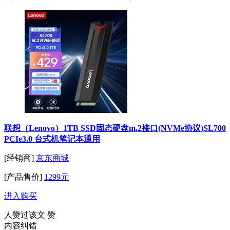
联想（Lenovo）1TB SSD固态硬盘m.2接口(NVMe协议)SL700
PCIe3.0 台式机笔记本通用
[经销商]
京东商城
[产品售价]
1299元
进入购买
人赞过该文
赞
内容纠错