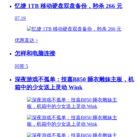
忆捷 1TB 移动硬盘双盘备份，秒杀 266 元
07.19
优惠直达 >
怎样和电脑连接
问答
5
深夜游戏不孤单：技嘉B850 睡衣雕妹主板，机
箱中的少女送上灵动 Wink