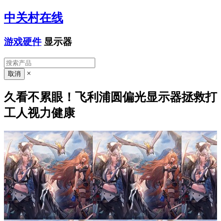
中关村在线
游戏硬件
显示器
×
久看不累眼！飞利浦圆偏光显示器拯救打
工人视力健康