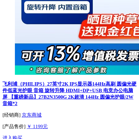
飞利浦（PHILIPS）27英寸2K IPS显示器144Hz高刷 圆偏光硬
件低蓝光护眼 音箱 旋转升降 HDMI+DP+USB 电竞办公电脑
屏 【重磅新品】27B2N3500G 2K超清 144Hz 圆偏光护眼/2W
音箱*2
[经销商]
京东商城
[产品售价]
￥ 1199元
进入购买