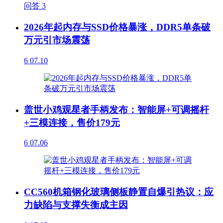
问答
3
2026年起内存与SSD价格暴涨，DDR5单条破
万元引市场震荡
6
07.10
盖世小鸡观星者手柄发布：智能屏+可调摇杆
+三模连接，售价179元
6
07.06
CC560机箱钢化玻璃侧板静置自爆引热议：应
力缺陷与支撑失衡成主因