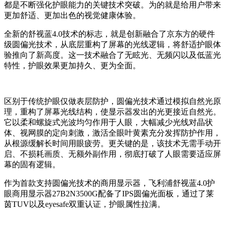
都是不断强化护眼能力的关键技术突破。为的就是给用户带来
更加舒适、更加出色的视觉健康体验。
全新的舒视蓝4.0技术的标志，就是创新融合了京东方的硬件
级圆偏光技术，从底层重构了屏幕的光线逻辑，将舒适护眼体
验推向了新高度。这一技术融合了无眩光、无频闪以及低蓝光
特性，护眼效果更加持久、更为全面。
区别于传统护眼仅做表层防护，圆偏光技术通过模拟自然光原
理，重构了屏幕光线结构，使显示器发出的光更接近自然光。
它以柔和螺旋式光波均匀作用于人眼，大幅减少光线对晶状
体、视网膜的定向刺激，激活全眼叶黄素充分发挥防护作用，
从根源缓解长时间用眼疲劳。更关键的是，该技术无需手动开
启、不损耗画质、无额外副作用，彻底打破了人眼需要适应屏
幕的固有逻辑。
作为首款支持圆偏光技术的商用显示器，飞利浦舒视蓝4.0护
眼商用显示器27B2N3500G配备了IPS圆偏光面板，通过了莱
茵TUV以及eyesafe双重认证，护眼属性拉满。