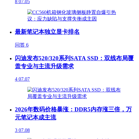
8
07.05
最新笔记本独立显卡排名
问答
6
闪迪发布520/320系列SATA SSD：双线布局覆
盖专业与主流升级需求
4
07.07
2026年数码价格暴涨：DDR5内存涨三倍，万
元笔记本成主流
3
07.08