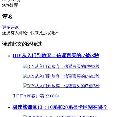
98%好评
评论
更多评论
还没有人评论~
快来
抢沙发
吧~
读过此文的还读过
DIY从入门到放弃：信谣言买的i7被i3秒

打开APP客户端
22
08.04
极速鲨课堂13：10系和20系显卡区别在哪？