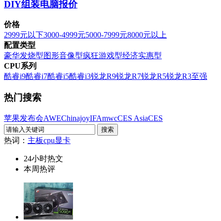
DIY组装电脑报价
价格
2999元以下
3000-4999元
5000-7999元
8000元以上
配置类型
豪华发烧型
图形音像型
疯狂游戏型
经济实惠型
CPU系列
酷睿i9
酷睿i7
酷睿i5
酷睿i3
锐龙R9
锐龙R7
锐龙R5
锐龙R3
至强
热门搜索
苹果发布会
AWE
Chinajoy
IFA
mwc
CES Asia
CES
热词：
主板
cpu
显卡
24小时热文
本周热评