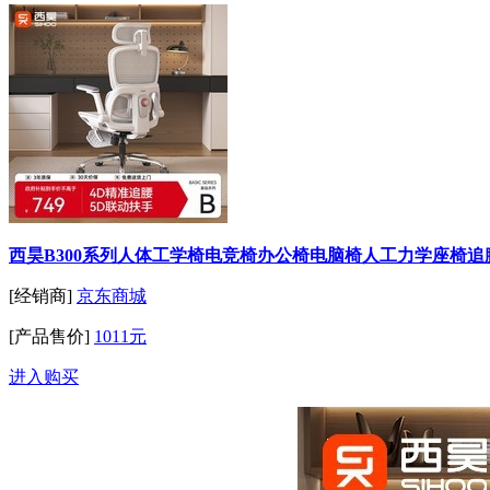
西昊B300系列人体工学椅电竞椅办公椅电脑椅人工力学座椅追腰【
[经销商]
京东商城
[产品售价]
1011元
进入购买