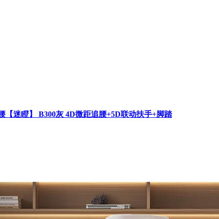
迷瞪】 B300灰 4D微距追腰+5D联动扶手+脚踏