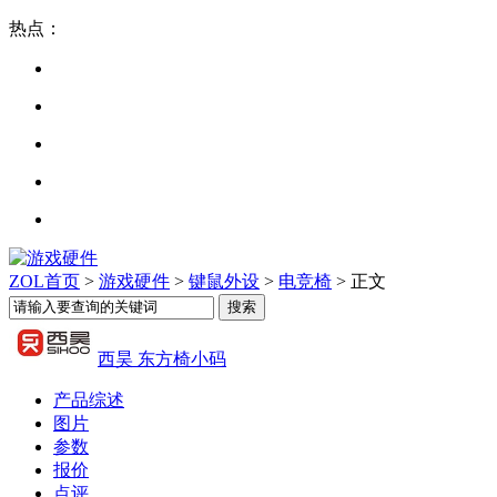
热点：
ZOL首页
>
游戏硬件
>
键鼠外设
>
电竞椅
> 正文
西昊 东方椅小码
产品综述
图片
参数
报价
点评