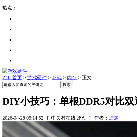
热点：
ZOL首页
>
游戏硬件
>
存储
>
内存
> 正文
DIY小技巧：单根DDR5对比
2026-04-28 05:14:52
[ 中关村在线 原创 ]
作者：
迪迦