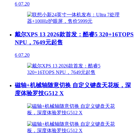
6
07.20
戴尔XPS 13 2026款首发：酷睿5 320+16TOPS
NPU，7649元起售
6
07.20
磁轴+机械轴随意切换 自定义键盘天花板，深
度体验罗技G512 X