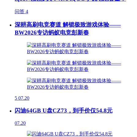
问答
4
深耕高刷电竞赛道 解锁极致游戏体验——
BW2026专访蚂蚁电竞彭新春
5
07.20
闪迪64GB U盘CZ73，到手价仅54.8元
07.20