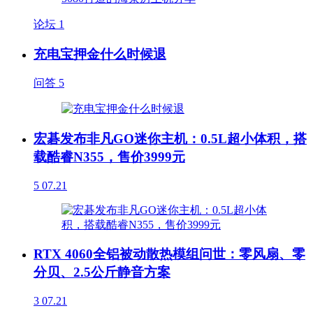
论坛
1
充电宝押金什么时候退
问答
5
宏碁发布非凡GO迷你主机：0.5L超小体积，搭
载酷睿N355，售价3999元
5
07.21
RTX 4060全铝被动散热模组问世：零风扇、零
分贝、2.5公斤静音方案
3
07.21