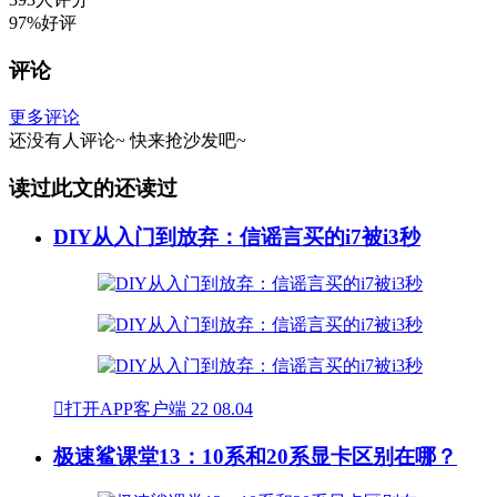
97%好评
评论
更多评论
还没有人评论~
快来
抢沙发
吧~
读过此文的还读过
DIY从入门到放弃：信谣言买的i7被i3秒

打开APP客户端
22
08.04
极速鲨课堂13：10系和20系显卡区别在哪？