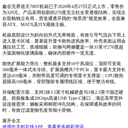
鑫谷无界巡天700T机箱已于2026年4月27日正式上市，零售价
为329元。产品采用创新的270度无立柱全景透视结构，实现左
右双舱独立布局，营造通透开阔的“海景房”视觉效果，全面兼
容ATX、MATX及ITX规格主板。
机箱底部设计为斜向抬升式无界锋面，有效引导气流自下而上
进入显卡区域，显著提升显卡散热进风效率。外壳表面运用金
属拉丝工艺，质感细腻；前侧与两侧覆盖一块31英寸270度超
大弧面钢化玻璃面板，确保内部硬件一览无遗。
散热扩展能力突出：整机最多支持10个风扇位，顶部可安装
360毫米一体式水冷排。扩展插槽共7个PCIe，显卡最大支持长
度达410毫米，并附带高度可调的专用显卡支撑架；CPU散热
器限高160毫米，背部预留专属理线区域，便于整洁布线。
存储配置方面，支持2块3.5英寸机械硬盘与1块2.5英寸固态硬
盘。前面板集成20Gbps高速USB Type-C接口，满足高带宽外
设连接需求；侧板采用精密冲孔结构，在保障通风效率的同
时，有效过滤宠物毛发等细小异物。
展开全文
使用中关村在线APP，查看更多精彩资讯