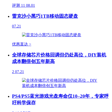
评测
11
08.01
雷克沙小黑巧1TB移动固态硬盘
07.21
优惠直达 >
全球存储芯片价格回调但仍处高位，DIY装机
成本翻倍创五年新高
2
07.21
PS4/PS5蓝光游戏光盘寿命仅10–20年，专家呼
吁科学保存