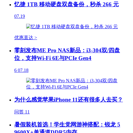
忆捷 1TB 移动硬盘双盘备份，秒杀 266 元
07.19
优惠直达 >
零刻发布ME Pro NAS新品：i3-304双/四盘
位，支持Wi-Fi 6E与PCIe Gen4
6
07.18
为什么感觉苹果iPhone 11还有很多人去买？
问答
11
暑假装机首选！学生党网游神搭配：锐龙 5
9600X+单通道DDR5内存