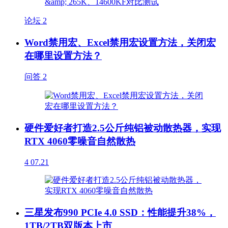
论坛
2
Word禁用宏、Excel禁用宏设置方法，关闭宏
在哪里设置方法？
问答
2
硬件爱好者打造2.5公斤纯铝被动散热器，实现
RTX 4060零噪音自然散热
4
07.21
三星发布990 PCIe 4.0 SSD：性能提升38%，
1TB/2TB双版本上市