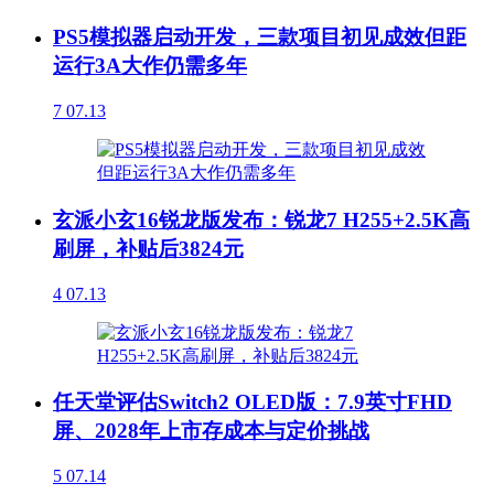
PS5模拟器启动开发，三款项目初见成效但距
运行3A大作仍需多年
7
07.13
玄派小玄16锐龙版发布：锐龙7 H255+2.5K高
刷屏，补贴后3824元
4
07.13
任天堂评估Switch2 OLED版：7.9英寸FHD
屏、2028年上市存成本与定价挑战
5
07.14