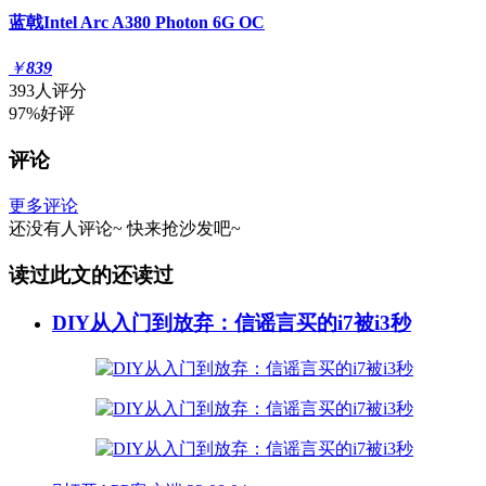
蓝戟Intel Arc A380 Photon 6G OC
￥
839
393人评分
97%好评
评论
更多评论
还没有人评论~
快来
抢沙发
吧~
读过此文的还读过
DIY从入门到放弃：信谣言买的i7被i3秒