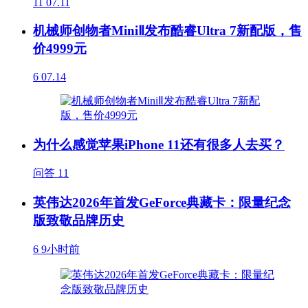
11
07.11
机械师创物者MiniⅡ发布酷睿Ultra 7新配版，售
价4999元
6
07.14
为什么感觉苹果iPhone 11还有很多人去买？
问答
11
英伟达2026年首发GeForce典藏卡：限量纪念
版致敬品牌历史
6
9小时前