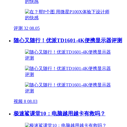
评测
32
08.05
随心又随行！优派TD1601-4K便携显示器评测
视频
8
08.03
极速鲨课堂10：电脑越用越卡有救吗？