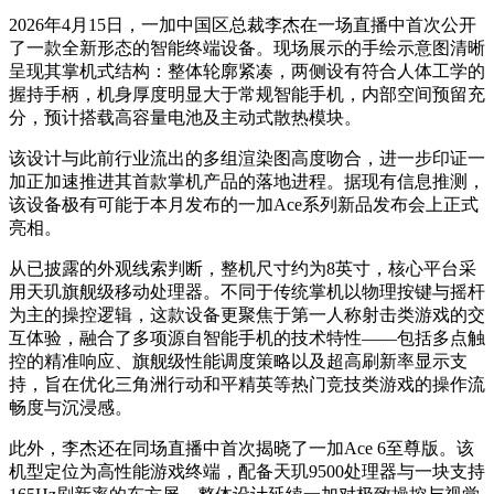
2026年4月15日，一加中国区总裁李杰在一场直播中首次公开
了一款全新形态的智能终端设备。现场展示的手绘示意图清晰
呈现其掌机式结构：整体轮廓紧凑，两侧设有符合人体工学的
握持手柄，机身厚度明显大于常规智能手机，内部空间预留充
分，预计搭载高容量电池及主动式散热模块。
该设计与此前行业流出的多组渲染图高度吻合，进一步印证一
加正加速推进其首款掌机产品的落地进程。据现有信息推测，
该设备极有可能于本月发布的一加Ace系列新品发布会上正式
亮相。
从已披露的外观线索判断，整机尺寸约为8英寸，核心平台采
用天玑旗舰级移动处理器。不同于传统掌机以物理按键与摇杆
为主的操控逻辑，这款设备更聚焦于第一人称射击类游戏的交
互体验，融合了多项源自智能手机的技术特性——包括多点触
控的精准响应、旗舰级性能调度策略以及超高刷新率显示支
持，旨在优化三角洲行动和平精英等热门竞技类游戏的操作流
畅度与沉浸感。
此外，李杰还在同场直播中首次揭晓了一加Ace 6至尊版。该
机型定位为高性能游戏终端，配备天玑9500处理器与一块支持