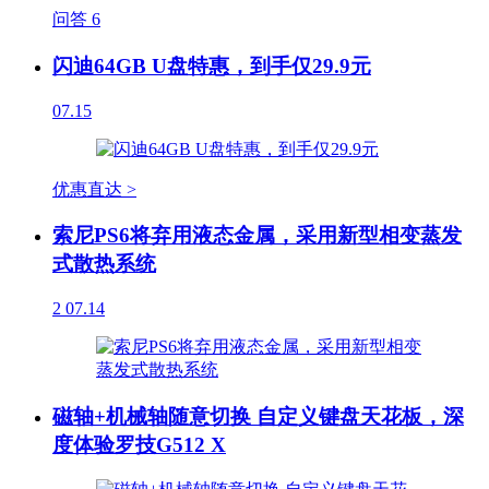
问答
6
闪迪64GB U盘特惠，到手仅29.9元
07.15
优惠直达 >
索尼PS6将弃用液态金属，采用新型相变蒸发
式散热系统
2
07.14
磁轴+机械轴随意切换 自定义键盘天花板，深
度体验罗技G512 X