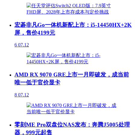
宏碁非凡Go一体机新配上市：i5-14450HX+2K
屏，售价4199元
6
07.12
AMD RX 9070 GRE上市一月即破发，成当前
唯一低于官价显卡
8
07.12
零刻ME Pro双盘位NAS发布：奔腾J5005处理
器，999元起售