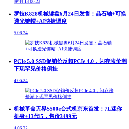
评测
13
06.23
罗技K828机械键盘6月24日发售：晶石轴+可换
透光键帽+AI快捷调度
5
06.24
PCIe 5.0 SSD促销价反超PCIe 4.0，闪存涨价潮
下现罕见价格倒挂
4
06.24
机械革命无界S500e台式机京东首发：7L迷你
机身+13代i5，售价3499元
4
06.22