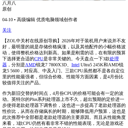
八月八
原创
04-10 • 高级编辑 优质电脑领域创作者
关注
【ZOL中关村在线原创导购】2026年对于装机用户来说并不友
好，最明显的就是存储价格疯涨，以及其他配件的小幅价格波
动，使得整机价格达到新高。如果是刚需的话，在有限的预算
下选择更合适的
CPU
是非常关键的。今天盘点一下3款
处理
器
，分别是
AMD
锐龙7 7800X3D、
Intel
Ultra5 245K和AMD锐
龙5 5600，对应高、中及入门。三款CPU虽然都不是各自定位
里的性能最强者，但综合价格、性能等方面因素，是4月份比
较值得关注的产品。
作为新旧交替的时间点，4月份CPU的价格可能会有一定的波
动。英特尔的Plus系列处理器上市不久，超出预期的定价进一
步使得老款处理器下调售价，这也进一步提高了老款处理器的
性价比，从而在存储疯长的时期，能够降低用户预算，这也是
此次推荐中全部都是老款处理器的主要原因。而且从性能角度
来看，3款CPU仍然有着非常不错的性能表现，无论是游戏还