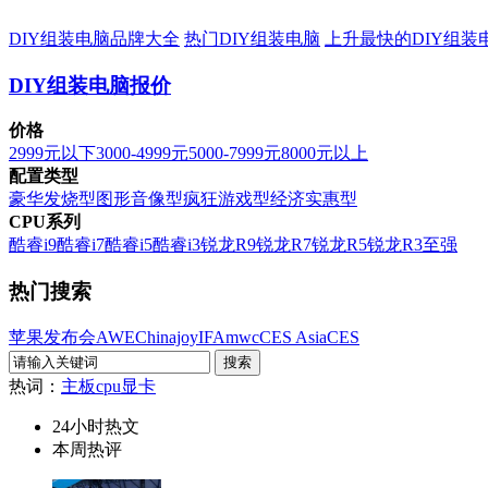
DIY组装电脑品牌大全
热门DIY组装电脑
上升最快的DIY组装
DIY组装电脑报价
价格
2999元以下
3000-4999元
5000-7999元
8000元以上
配置类型
豪华发烧型
图形音像型
疯狂游戏型
经济实惠型
CPU系列
酷睿i9
酷睿i7
酷睿i5
酷睿i3
锐龙R9
锐龙R7
锐龙R5
锐龙R3
至强
热门搜索
苹果发布会
AWE
Chinajoy
IFA
mwc
CES Asia
CES
热词：
主板
cpu
显卡
24小时热文
本周热评