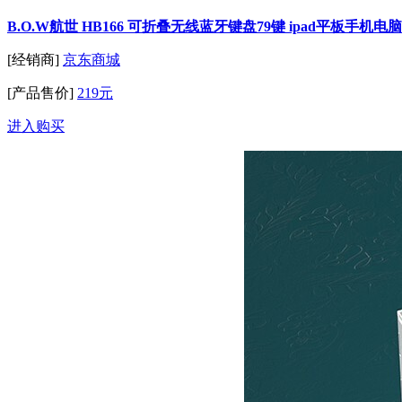
B.O.W航世 HB166 可折叠无线蓝牙键盘79键 ipad平板手机
[经销商]
京东商城
[产品售价]
219元
进入购买