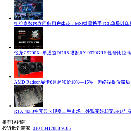
拒绝参数内卷回归用户体验，MSI微星携手TCL华星以印
锐龙7 9700X+单通道DDR5 搭配RX 9070GRE 性价比
AMD Radeon显卡8月起涨价10%—15%，但终端提价滞
RTX 4080空壳显卡现身二手市场：外观完好却无GPU与
推荐经销商
投诉欺诈商家:
010-83417888-9185