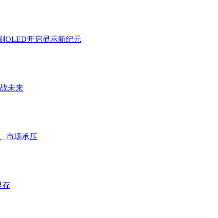
刷OLED开启显示新纪元
拉满战未来
后、市场承压
显存