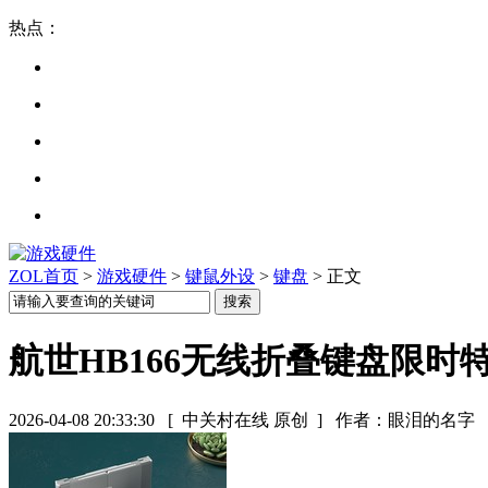
热点：
ZOL首页
>
游戏硬件
>
键鼠外设
>
键盘
> 正文
航世HB166无线折叠键盘限时
2026-04-08 20:33:30
[ 中关村在线 原创 ]
作者：眼泪的名字