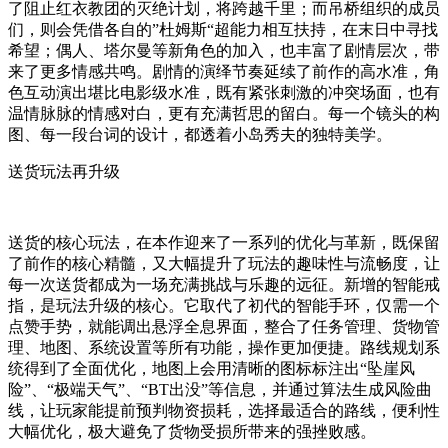
了阻止红衣教团的灭绝计划，将跨越千里；而吊桥组织的成员
们，则会凭借各自的”杜姆斯“超能力相互扶持，在末日中寻找
希望；偶人、塔尔曼等新角色的加入，也丰富了剧情层次，带
来了更多情感共鸣。剧情的演绎节奏延续了前作的高水准，角
色互动演出堪比电影级水准，既有紧张刺激的冲突场面，也有
温情脉脉的情感对白，更有充满哲思的留白。每一个镜头的构
图、每一段台词的设计，都透着小岛秀夫的独特美学。
送货玩法再升级
送货的核心玩法，在本作迎来了一系列的优化与革新，既保留
了前作的核心精髓，又大幅提升了玩法的趣味性与流畅度，让
每一次送货都成为一场充满挑战与乐趣的远征。新增的智能戒
指，是玩法升级的核心。它取代了初代的智能手环，仅需一个
点赞手势，就能调出悬浮全息界面，整合了任务管理、货物管
理、地图、系统设置等所有功能，操作更加便捷。路线规划系
统得到了全面优化，地图上会用清晰的图标标注出“坠崖风
险”、“极端天气”、“BT出没”等信息，并通过算法生成风险曲
线，让玩家能提前预判物资损耗，选择最适合的路线，便利性
大幅优化，极大避免了货物受损所带来的强挫败感。