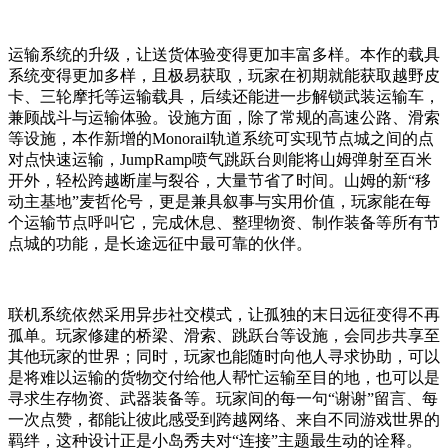
运输系统的升级，让送货体验变得更加丰富多样。本作的载具
系统变得更加多样，且极易获取，玩家在初期就能获取越野皮
卡、三轮摩托等运输载具，后续还能进一步解锁武装运输车，
兼顾战斗与运输体验。设施方面，除了常规的高速公路、滑索
等设施，本作新增的Monorail轨道系统可实现节点城之间的点
对点快速运输，JumpRamp喷气跳跃台则能将山姆弹射至百米
开外，轻松跨越断崖与裂谷，大量节省了时间。山姆的新“移
动主基地”麦哲伦号，更是兼具叙事与实用价值，玩家能在每
个运输节点呼叫它，完成休息、整理物资、制作装备等所有节
点城的功能，是长途远征中最可靠的伙伴。
联机系统依然采用异步社交模式，让孤独的末日远征变得不再
孤单。玩家修建的桥梁、滑索、跳跃台等设施，会同步共享至
其他玩家的世界；同时，玩家也能随时向他人寻求协助，可以
是将难以运输的货物交付给他人帮忙运输至目的地，也可以是
寻求生存物资、武器装备等。玩家间的每一句“谢谢”留言、每
一次点赞，都能让彼此感受到跨越网络、来自不同游戏世界的
羁绊，这种设计正是小岛秀夫对“连接”主题最生动的诠释。