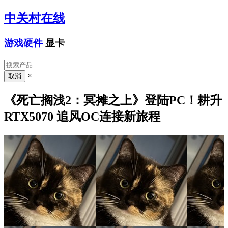
中关村在线
游戏硬件
显卡
×
《死亡搁浅2：冥摊之上》登陆PC！耕升
RTX5070 追风OC连接新旅程