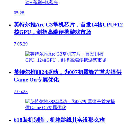
05.28
英特尔推Arc G3掌机芯片，首发14核CPU+12
核GPU，剑指高端便携游戏市场
7
05.29
英特尔推8824驱动，为007初露锋芒首发提供
Game On专属优化
7
05.28
618装机别慌，机箱跳线其实没那么难