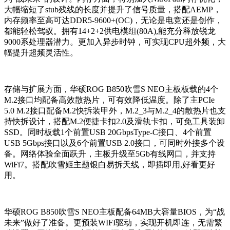
大幅缩短了stub残线的长度并提升了信号质量，搭配AEMP，
内存频率至高可达DDR5-9600+(OC)，无论是电竞还是创作，
都能轻松驾驭。拥有14+2+2供电模组(80A),能充分释放锐龙
9000系处理器潜力。更加入异步时钟，可实现CPU超外频，大
幅提升超频灵活性。
存储与扩展方面，华硕ROG B850吹雪S NEO主板板载的4个
M.2接口均配备高效散热片，可有效降低温度。除了主PCIe
5.0 M.2接口配备M.2快拆装甲外，M.2_3与M.2_4的散热片也支
持快拆设计，搭配M.2便捷卡扣2.0及滑轨卡扣，可免工具装卸
SSD。同时
板载1个前置USB
20Gbps
Type-C
接口、
4
个
前置
USB
5Gbps
接口以及6个前置USB 2.0接口，可同时外接多个设
备。
网络体验全面跃升，主板升级至5Gb有线网口，并支持
WiFi7。搭配吹雪姬主题银白易拆天线，即插即用,好看更好
用。
华硕ROG B850吹雪S NEO主板配备64MB大容量BIOS，
为“战
未来”做好了准备。更预装WIFI驱动，实现开机即连，无需繁