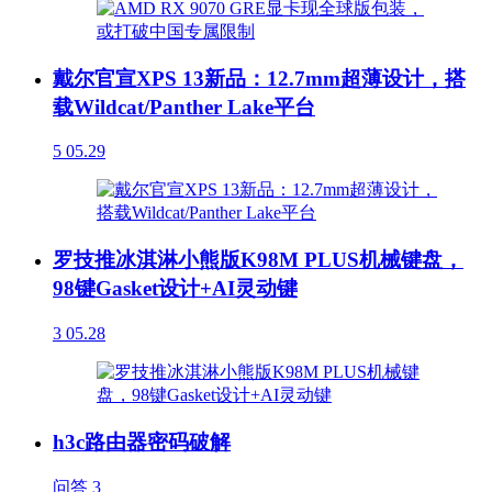
戴尔官宣XPS 13新品：12.7mm超薄设计，搭
载Wildcat/Panther Lake平台
5
05.29
罗技推冰淇淋小熊版K98M PLUS机械键盘，
98键Gasket设计+AI灵动键
3
05.28
h3c路由器密码破解
问答
3