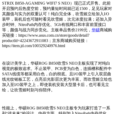
STRIX B850-AGAMING WIFI7 S NEO）现已正式开售。此前
开启预约后热度空前，预约量短时间就已近1500，足见玩家对
其颜值与实力的双重认可！纯白完全体，吹雪姬立绘加入I/O
装甲，装机后也可随时看见吹雪姬，次元浓度拉满；还加入异
步时钟、NitroPath内存优化、5Gb有线网口和丰富前置接口
等，颜值与战力同步竞化。主板单品售价2199元，
华硕
商城购
买链接：https://www.asus.com.cn/store/goods/detail?
productId=42243672911083；京东商城购买链接：
https://item.jd.com/100329240976.html
在设计美学上，华硕ROG B850吹雪S NEO主板实现了对纯白
视觉的极致追求。不止装甲、PCB变为白色，连插槽和配件中
SATA线缆等都采用白色，白的彻底。且I/O装甲上引入双层曲
线光纹铭板工艺，点亮后光影层次更为丰富。而吹雪姬立绘也
加入至I/O装甲之上，即使装机安装大型显卡后，也可看见立
绘，让吹雪姬时刻与你陪伴。
性能上，华硕ROG B850吹雪S NEO主板专为玩家打造了一系
列“战未来”的设计。内存方面，特别加入NitroPath内存优化，