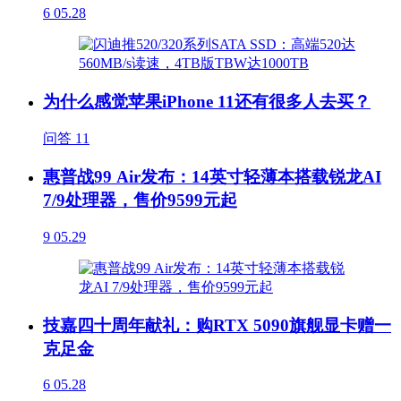
6
05.28
为什么感觉苹果iPhone 11还有很多人去买？
问答
11
惠普战99 Air发布：14英寸轻薄本搭载锐龙AI
7/9处理器，售价9599元起
9
05.29
技嘉四十周年献礼：购RTX 5090旗舰显卡赠一
克足金
6
05.28