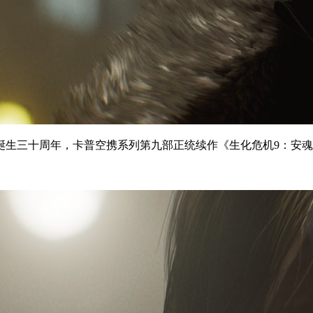
列诞生三十周年，卡普空携系列第九部正统续作《生化危机9：安