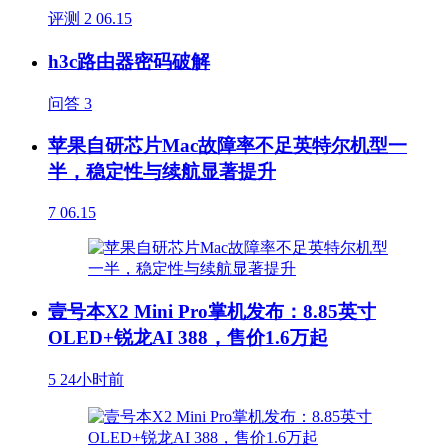
评测
2
06.15
h3c路由器密码破解
问答
3
苹果自研芯片Mac故障率不足英特尔机型一
半，稳定性与续航显著提升
7
06.15
壹号本X2 Mini Pro掌机发布：8.85英寸
OLED+锐龙AI 388，售价1.6万起
5
24小时前