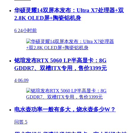
华硕灵耀14双屏本发布：Ultra X7处理器+双
2.8K OLED屏+陶瓷铝机身
6
24小时前
铭瑄发布RTX 5060 LP半高显卡：8G
GDDR7、双槽ITX专用，售价3399元
4
06.09
电水壶功率一般有多大，烧水壶多少W？
问答
5