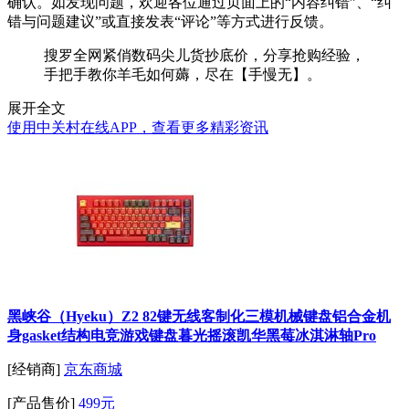
确认。如发现问题，欢迎各位通过页面上的“内容纠错”、“纠
错与问题建议”或直接发表“评论”等方式进行反馈。
搜罗全网紧俏数码尖儿货抄底价，分享抢购经验，
手把手教你羊毛如何薅，尽在【手慢无】。
展开全文
使用中关村在线APP，查看更多精彩资讯
黑峡谷（Hyeku）Z2 82键无线客制化三模机械键盘铝合金机
身gasket结构电竞游戏键盘暮光摇滚凯华黑莓冰淇淋轴Pro
[经销商]
京东商城
[产品售价]
499元