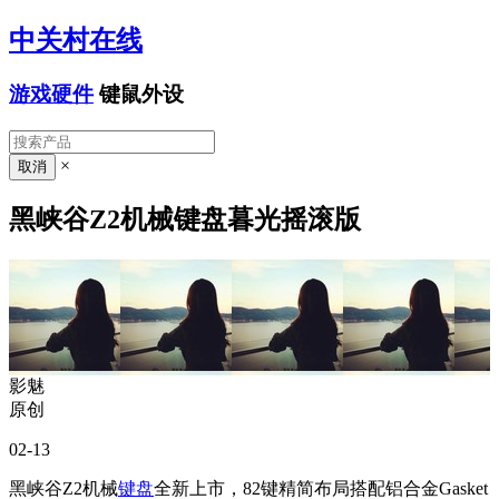
中关村在线
游戏硬件
键鼠外设
×
黑峡谷Z2机械键盘暮光摇滚版
影魅
原创
02-13
黑峡谷Z2机械
键盘
全新上市，82键精简布局搭配铝合金Gasket