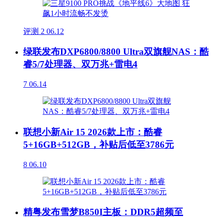
评测
2
06.12
绿联发布DXP6800/8800 Ultra双旗舰NAS：酷
睿5/7处理器、双万兆+雷电4
7
06.14
联想小新Air 15 2026款上市：酷睿
5+16GB+512GB，补贴后低至3786元
8
06.10
精粤发布雪梦B850I主板：DDR5超频至