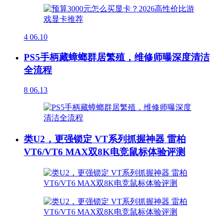
4
06.10
PS5手柄藏蟑螂群居繁殖，维修师曝深度清洁
全流程
8
06.13
类U2，更强锁定 VT系列抓握神器 雷柏
VT6/VT6 MAX双8K电竞鼠标体验评测