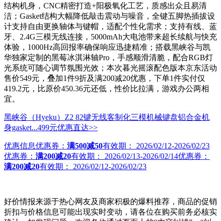
结构机身，CNC精密打造+阳极氧化工艺，质感出众且易清
洁；Gasket结构大幅降低敲击震动与噪音，全键五脚热插拔设
计支持自由更换轴体与键帽，适配个性化需求；支持有线、蓝
牙、2.4G三模无线连接，5000mAh大电池带来超长续航与快充
体验，1000Hz高回报率确保响应迅捷精准；搭载黑峡谷与凯
华独家定制的黑莓冰淇淋轴Pro，手感顺滑清脆，配合RGB灯
光系统可随心调节氛围光效；本次暮光摇滚配色版本京东活动
售价549元，叠加1件9折及满200减20优惠，下单1件实付仅
419.2元，比原价450.36元还低，性价比拉满，游戏办公两相
宜。
黑峡谷（Hyeku）Z2 82键无线客制化三模机械键盘铝合金机
身gasket...
499元
优惠直达>>
优惠信息
优惠券：
满500减50
有效期：
2026/02/12-2026/02/23
优惠券：
满200减20
有效期：
2026/02/13-2026/02/14
优惠券：
满200减20
有效期：
2026/02/12-2026/02/23
好价情报来源于热心网友及商家积极的爆料推荐，商品的促销
折扣与价格信息可能出现实时变动，请各位在购买前务必核实