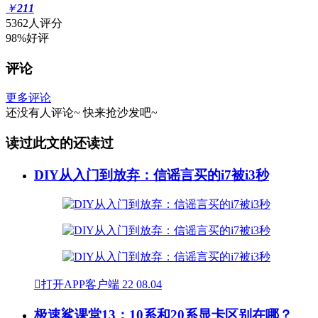
￥
211
5362人评分
98%好评
评论
更多评论
还没有人评论~
快来
抢沙发
吧~
读过此文的还读过
DIY从入门到放弃：信谣言买的i7被i3秒

打开APP客户端
22
08.04
极速鲨课堂13：10系和20系显卡区别在哪？