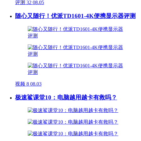
评测
32
08.05
随心又随行！优派TD1601-4K便携显示器评测
视频
8
08.03
极速鲨课堂10：电脑越用越卡有救吗？