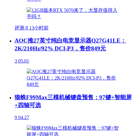
评测
8
13小时前
AOC推27英寸纯白电竞显示器Q27G41LE：
2K/210Hz/92% DCI-P3，售价849元
3
05.01
狼蛛F99Max三模机械键盘预售：97键+智能屏
+四轴可选
9
04.27