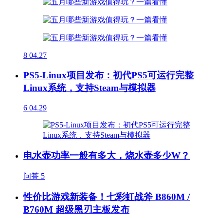
8
04.27
PS5-Linux项目发布：初代PS5可运行完整
Linux系统，支持Steam与模拟器
6
04.29
电水壶功率一般有多大，烧水壶多少W？
问答
5
性价比游戏新装备！七彩虹战斧 B860M /
B760M 超级黑刃主板发布