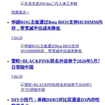
优惠直达 >
华硕ROG主板通过Beta BIOS支持HUDIMM内
存，带宽减半但成本降低
5
04.29
雷蛇×BLACKPINK联名外设将于2026年5月7
日登陆中国
5
04.29
DIY小技巧：单根DDR5对比双通道D5内存性