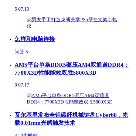
5
07.19
怎样和电脑连接
问答
5
AM5平台单条DDR5碾压AM4双通道DDR4：
7700X3D性能能效双胜5800X3D
8
07.17
瓦尔基里发布全铝碳纤机械键盘Cyber68，搭
载0.01mm光感触发技术
4
20小时前