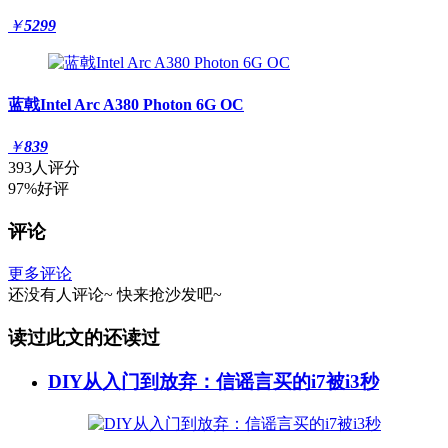
￥
5299
蓝戟Intel Arc A380 Photon 6G OC
￥
839
393人评分
97%好评
评论
更多评论
还没有人评论~
快来
抢沙发
吧~
读过此文的还读过
DIY从入门到放弃：信谣言买的i7被i3秒