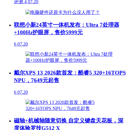
评测
4
07.20
联想小新24英寸一体机发布：Ultra 7处理器
+100Hz护眼屏，售价5999元
6
07.20
戴尔XPS 13 2026款首发：酷睿5 320+16TOPS
NPU，7649元起售
6
07.20
磁轴+机械轴随意切换 自定义键盘天花板，深
度体验罗技G512 X