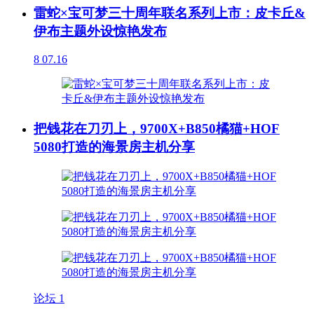
雷蛇×宝可梦三十周年联名系列上市：皮卡丘&
伊布主题外设惊艳发布
8
07.16
把钱花在刀刃上，9700X+B850橘猫+HOF
5080打造的海景房主机分享
论坛
1