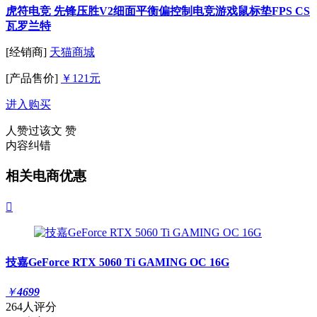
虎符电竞 先锋压胜V2细面平衡偏控制电竞游戏鼠标垫FPS CS
瓦罗兰特
[经销商]
天猫商城
[产品售价]
￥121元
进入购买
人赞过该文
赞
内容纠错
相关电商优惠

技嘉GeForce RTX 5060 Ti GAMING OC 16G
￥
4699
264人评分