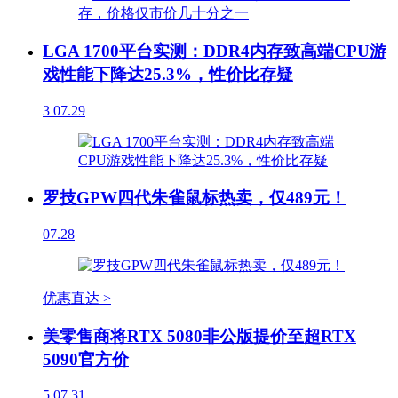
LGA 1700平台实测：DDR4内存致高端CPU游
戏性能下降达25.3%，性价比存疑
3
07.29
罗技GPW四代朱雀鼠标热卖，仅489元！
07.28
优惠直达 >
美零售商将RTX 5080非公版提价至超RTX
5090官方价
5
07.31