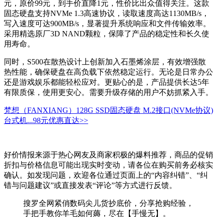
元，原价99元，到手价直降1元，性价比出众值得关注。这款
固态硬盘支持NVMe 1.3高速协议，读取速度高达1130MB/s，
写入速度可达900MB/s，显著提升系统响应和文件传输效率。
采用精选原厂3D NAND颗粒，保障了产品的稳定性和长久使
用寿命。
同时，S500在散热设计上创新加入石墨烯涂层，有效增强散
热性能，确保硬盘在高负载下依然稳定运行。无论是日常办公
还是游戏娱乐都能轻松应对。更贴心的是，产品提供长达5年
有限质保，使用更安心。需要升级存储的用户不妨抓紧入手。
梵想（FANXIANG）128G SSD固态硬盘 M.2接口(NVMe协议)
台式机...
98元
优惠直达>>
好价情报来源于热心网友及商家积极的爆料推荐，商品的促销
折扣与价格信息可能出现实时变动，请各位在购买前务必核实
确认。如发现问题，欢迎各位通过页面上的“内容纠错”、“纠
错与问题建议”或直接发表“评论”等方式进行反馈。
搜罗全网紧俏数码尖儿货抄底价，分享抢购经验，
手把手教你羊毛如何薅，尽在【手慢无】。