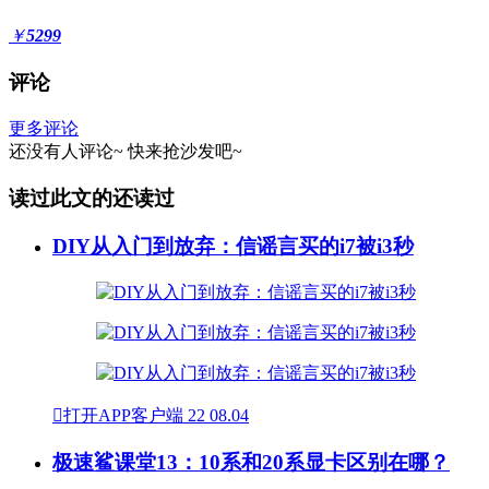
￥
5299
评论
更多评论
还没有人评论~
快来
抢沙发
吧~
读过此文的还读过
DIY从入门到放弃：信谣言买的i7被i3秒

打开APP客户端
22
08.04
极速鲨课堂13：10系和20系显卡区别在哪？