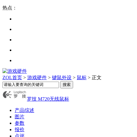
热点：
ZOL首页
>
游戏硬件
>
键鼠外设
>
鼠标
> 正文
罗技 M720无线鼠标
产品综述
图片
参数
报价
点评