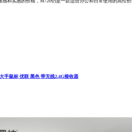
感和实惠的价格，M720仍是一款适合办公和日常使用的高性价
 大手鼠标 优联 黑色 带无线2.4G接收器