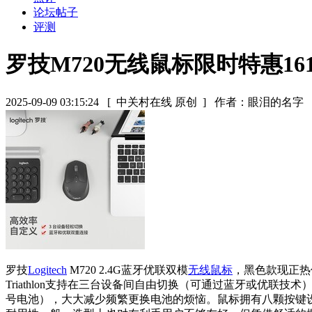
论坛帖子
评测
罗技M720无线鼠标限时特惠16
2025-09-09 03:15:24
[ 中关村在线 原创 ]
作者：眼泪的名字
罗技
Logitech
M720 2.4G蓝牙优联双模
无线鼠标
，黑色款现正热
Triathlon支持在三台设备间自由切换（可通过蓝牙或优
号电池），大大减少频繁更换电池的烦恼。鼠标拥有八颗按键设