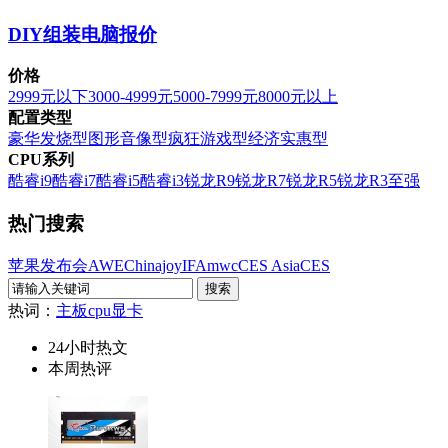
DIY组装电脑报价
价格
2999元以下
3000-4999元
5000-7999元
8000元以上
配置类型
豪华发烧型
图形音像型
疯狂游戏型
经济实惠型
CPU系列
酷睿i9
酷睿i7
酷睿i5
酷睿i3
锐龙R9
锐龙R7
锐龙R5
锐龙R3
至强
热门搜索
苹果发布会
AWE
Chinajoy
IFA
mwc
CES Asia
CES
热词：
主板
cpu
显卡
24小时热文
本周热评