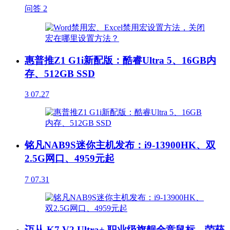
问答
2
惠普推Z1 G1i新配版：酷睿Ultra 5、16GB内
存、512GB SSD
3
07.27
铭凡NAB9S迷你主机发布：i9-13900HK、双
2.5G网口、4959元起
7
07.31
迈从 K7 V2 Ultra+ 职业级旗舰全竞鼠标，荣获