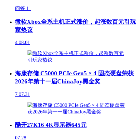
问答
11
微软Xbox全系主机正式涨价，起涨数百元引玩
家热议
4
08.01
海康存储 C5000 PCIe Gen5 × 4 固态硬盘荣获
2026年第十一届ChinaJoy黑金奖
7
07.31
酷开27K16 4K显示器645元
07.28