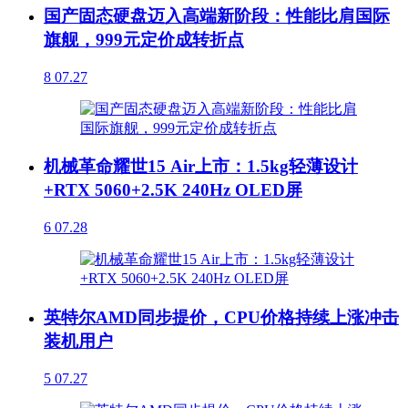
国产固态硬盘迈入高端新阶段：性能比肩国际
旗舰，999元定价成转折点
8
07.27
机械革命耀世15 Air上市：1.5kg轻薄设计
+RTX 5060+2.5K 240Hz OLED屏
6
07.28
英特尔AMD同步提价，CPU价格持续上涨冲击
装机用户
5
07.27