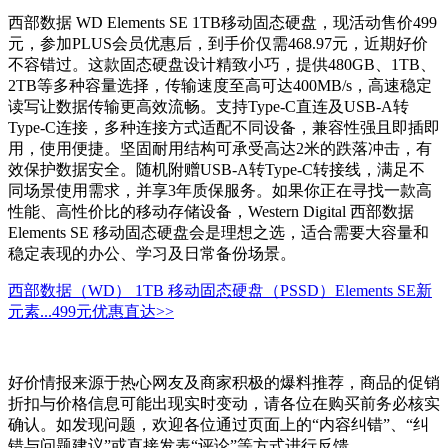
西部数据 WD Elements SE 1TB移动固态硬盘，现活动售价499
元，参加PLUS会员优惠后，到手价仅需468.97元，近期好价
不容错过。这款固态硬盘设计精致小巧，提供480GB、1TB、
2TB等多种容量选择，传输速度至高可达400MB/s，高速稳定
读写让数据传输更高效流畅。支持Type-C直连及USB-A转
Type-C连接，多种连接方式适配不同设备，兼容性强且即插即
用，使用便捷。坚固耐用结构可承受高达2米的跌落冲击，有
效保护数据安全。随机附赠USB-A转Type-C转接线，满足不
同场景使用需求，并享3年质保服务。如果你正在寻找一款高
性能、高性价比的移动存储设备，Western Digital 西部数据
Elements SE 移动固态硬盘会是理想之选，适合需要大容量和
稳定表现的办公、学习及日常备份场景。
西部数据（WD） 1TB 移动固态硬盘（PSSD）Elements SE新
元素...
499元
优惠直达>>
好价情报来源于热心网友及商家积极的爆料推荐，商品的促销
折扣与价格信息可能出现实时变动，请各位在购买前务必核实
确认。如发现问题，欢迎各位通过页面上的“内容纠错”、“纠
错与问题建议”或直接发表“评论”等方式进行反馈。