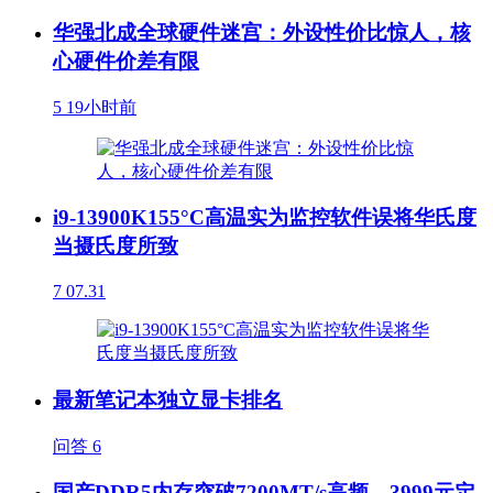
华强北成全球硬件迷宫：外设性价比惊人，核
心硬件价差有限
5
19小时前
i9-13900K155°C高温实为监控软件误将华氏度
当摄氏度所致
7
07.31
最新笔记本独立显卡排名
问答
6
国产DDR5内存突破7200MT/s高频，3999元定