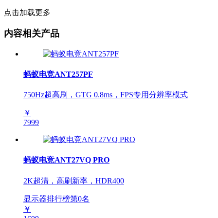
点击加载更多
内容相关产品
蚂蚁电竞ANT257PF
750Hz超高刷，GTG 0.8ms，FPS专用分辨率模式
￥
7999
蚂蚁电竞ANT27VQ PRO
2K超清，高刷新率，HDR400
显示器排行榜第
0
名
￥