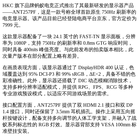
HKC 旗下品牌蚂蚁电竞正式推出了其最新研发的显示器产品
——ANT257PF，这是一款号称全球首款原生 750Hz 刷新率的
电竞显示器。该产品目前已经登陆电商平台京东，官方定价为
7999 元。
这款显示器配备了一块 24.1 英寸的 FAST-TN 显示面板，分辨
率为 1080P，支持 750Hz 的刷新率和 0.8ms GTG 响应时间，
同时具备 400nits 峰值亮度。与此前发布的拍卖版本相比，此
次量产版本在部分配置上略有差异。
在画质表现方面，该显示器通过了 DisplayHDR 400 认证，色
域覆盖达到 95% DCI-P3 和 99% sRGB，ΔE<2，具备不错的色
彩准确性。此外，显示器还搭载了 DIC 动态模糊消除技术，
支持多种分辨率适配模式，并提供 RPG、FPS、RCG 等多种
专业游戏预设模式，以适应不同游戏场景的需求。
接口配置方面，ANT257PF 提供了双 HDMI 2.1 接口和双 DP
1.4 接口，同时还保留了 3.5mm 耳机插孔。操作上采用五向摇
杆按键设计，配备支持多向调节的人体工学支架，并融入了战
蚁系列标志性的 RGB 灯效。显示器背部支持 VESA 100mm 标
准壁挂安装。