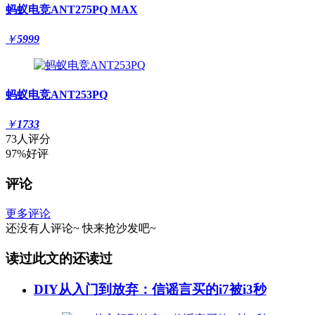
蚂蚁电竞ANT275PQ MAX
￥
5999
蚂蚁电竞ANT253PQ
￥
1733
73人评分
97%好评
评论
更多评论
还没有人评论~
快来
抢沙发
吧~
读过此文的还读过
DIY从入门到放弃：信谣言买的i7被i3秒