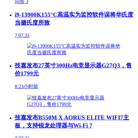
问答
3
i9-13900K155°C高温实为监控软件误将华氏度
当摄氏度所致
7
07.31
技嘉发布27英寸300Hz电竞显示器G27Q3，售
价1799元
8
23小时前
技嘉发布B550M X AORUS ELITE WIFI7主
板，支持锐龙处理器与Wi-Fi 7