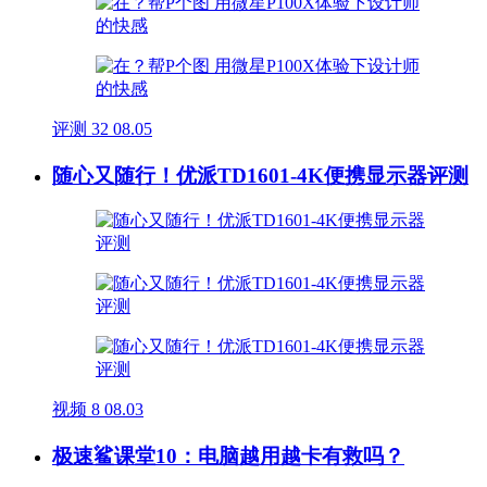
评测
32
08.05
随心又随行！优派TD1601-4K便携显示器评测
视频
8
08.03
极速鲨课堂10：电脑越用越卡有救吗？