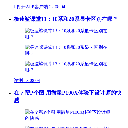

打开APP客户端
22
08.04
极速鲨课堂13：10系和20系显卡区别在哪？
评测
13
08.04
在？帮P个图 用微星P100X体验下设计师的快
感