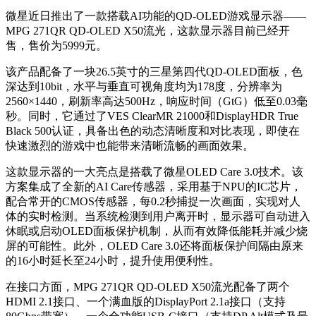
微星近日推出了一款搭载AI功能的QD-OLED游戏显示器——
MPG 271QR QD-OLED X50流光，这款显示器目前已经开
售，售价为5999元。
该产品配备了一块26.5英寸的三星第四代QD-OLED面板，色
深达到10bit，水平与垂直可视角度均为178度，分辨率为
2560×1440，刷新率高达500Hz，响应时间（GtG）低至0.03毫
秒。同时，它通过了VES ClearMR 21000和DisplayHDR True
Black 500认证，具备出色的动态清晰度和对比表现，即使在
快速激烈的游戏中也能带来清晰流畅的画面效果。
这款显示器的一大亮点是搭载了微星OLED Care 3.0技术。该
方案集成了全新的AI Care传感器，采用基于NPU的IC芯片，
配合常开的CMOS传感器，每0.2秒捕捉一次画面，实现对人
体的实时检测。当系统检测到用户离开时，显示器可自动进入
休眠或启动OLED面板保护机制，从而有效降低能耗并减少烧
屏的可能性。此外，OLED Care 3.0还将面板保护间隔由原来
的16小时延长至24小时，提升使用便利性。
在接口方面，MPG 271QR QD-OLED X50流光配备了两个
HDMI 2.1接口、一个满血版的DisplayPort 2.1a接口（支持