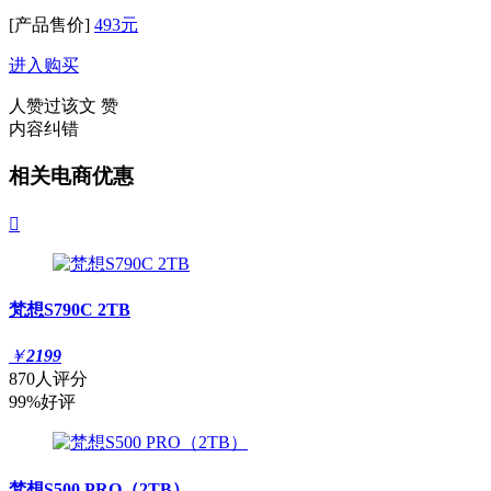
[产品售价]
493元
进入购买
人赞过该文
赞
内容纠错
相关电商优惠

梵想S790C 2TB
￥
2199
870人评分
99%好评
梵想S500 PRO（2TB）