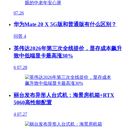
07.26
华为Mate 20 X 5G版和普通版有什么区别？
问答
4
英伟达2026年第三次全线提价，显存成本飙升
致中低端显卡最高涨30%
6
07.28
丽台发布异形人台式机：海景房机箱+RTX
5060高性能配置
4
07.27