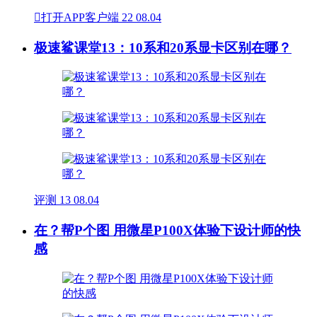

打开APP客户端
22
08.04
极速鲨课堂13：10系和20系显卡区别在哪？
评测
13
08.04
在？帮P个图 用微星P100X体验下设计师的快
感