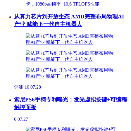
从算力芯片到开放生态 AMD完整布局物理AI
产业 赋能下一代自主机器人
评测
10
07.28
索尼PS6手柄专利曝光：发光虚拟按键+可编程
触控面板
6
07.27