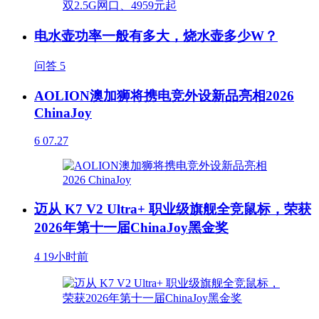
电水壶功率一般有多大，烧水壶多少W？
问答
5
AOLION澳加狮将携电竞外设新品亮相2026
ChinaJoy
6
07.27
迈从 K7 V2 Ultra+ 职业级旗舰全竞鼠标，荣获
2026年第十一届ChinaJoy黑金奖
4
19小时前