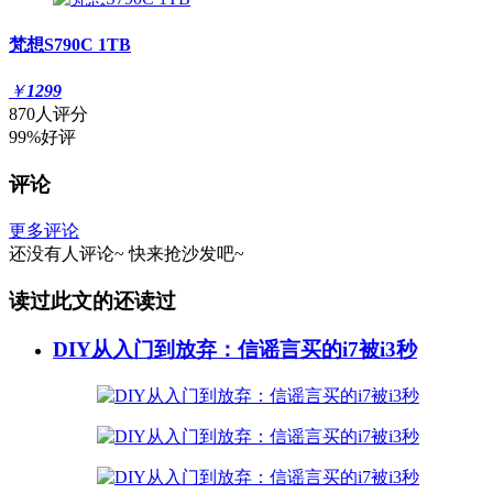
梵想S790C 1TB
￥
1299
870人评分
99%好评
评论
更多评论
还没有人评论~
快来
抢沙发
吧~
读过此文的还读过
DIY从入门到放弃：信谣言买的i7被i3秒