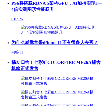
PS6将搭载RDNA 5架构GPU，AI加持实现3—
4倍实测图形性能跃升
6
07.26
为什么感觉苹果iPhone 11还有很多人去买？
问答
11
橘友归舍！七彩虹COLORFIRE ME26A橘舍
机箱正式发售