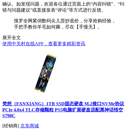
确认。如发现问题，欢迎各位通过页面上的“内容纠错”、“纠
错与问题建议”或直接发表“评论”等方式进行反馈。
搜罗全网紧俏数码尖儿货抄底价，分享抢购经验，
手把手教你羊毛如何薅，尽在【手慢无】。
展开全文
使用中关村在线APP，查看更多精彩资讯
梵想（FANXIANG）1TB SSD固态硬盘 M.2接口NVMe协议
PCIe 4.0x4 TLC存储颗粒 PS5电脑扩展硬盘适配黑神话悟空
S790C
[经销商]
京东商城