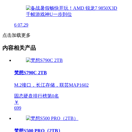
6
07.29
点击加载更多
内容相关产品
梵想S790C 2TB
M.2接口，长江存储，联芸MAP1602
固态硬盘排行榜第
0
名
￥
699
梵想S500 PRO（2TB）