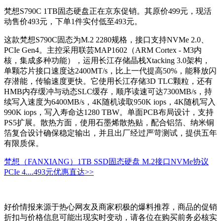
梵想S790C 1TB固态硬盘正在京东促销。其原价499元，现活
动售价493元，下单1件实付低至493元。
这款梵想S790C固态为M.2 2280规格，接口支持NVMe 2.0、
PCIe Gen4。主控采用联芸MAP1602（ARM Cortex - M3内
核，集成多种功能），运用长江存储晶栈Xtacking 3.0架构，
单颗芯片接口速度达2400MT/s，比上一代提高50%，能释放闪
存潜能，传输速度更快。它使用长江存储3D TLC颗粒，还有
HMB内存缓冲与动态SLC缓存，顺序读速可达7300MB/s，持
续写入速度为6400MB/s，4K随机读取950K iops，4K随机写入
990K iops，写入寿命达1280 TBW。单面PCB布局设计，支持
PS5扩展。散热方面，使用石墨烯散热贴，配合铝箔、纳米铜
箔复合设计确保稳定输出，并且出厂经过严苛测试，提供五年
有限质保。
梵想（FANXIANG）1TB SSD固态硬盘 M.2接口NVMe协议
PCIe 4....
493元
优惠直达>>
好价情报来源于热心网友及商家积极的爆料推荐，商品的促销
折扣与价格信息可能出现实时变动，请各位在购买前务必核实