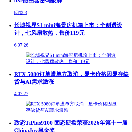
h3c路由器密码破解
问答
3
长城视界S1 mini海景房机箱上市：全侧透设
计，七风扇散热，售价119元
6
07.26
RTX 5080订单遭单方取消，显卡价格因显存缺
货与AI需求激涨
4
07.27
致态TiPlus9100 固态硬盘荣获2026年第十一届
ChinaJoy黑金奖