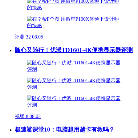
评测
32
08.05
随心又随行！优派TD1601-4K便携显示器评测
视频
8
08.03
极速鲨课堂10：电脑越用越卡有救吗？